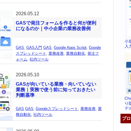
2026.05.12
GASで発注フォームを作ると何が便利
になるのか｜中小企業の業務改善例
小
入
GAS
,
GAS入門
GAS
,
Google Apps Script
,
Google
スプレッドシート
,
業務改善
,
業務自動化
,
発注フ
ォーム
,
社内ツール
2026.05.10
GASが向いている業務・向いていない
業務｜実務で使う前に知っておきたい
判断基準
C
り
デ
GAS
GAS
,
Googleスプレッドシート
,
業務改善
,
業
務自動化
,
社内ツール
プロ