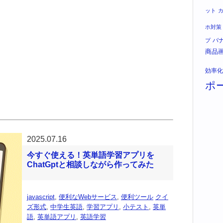
ット
ホ対策
バ
プ
商品
効率化
ポ
2025.07.16
今すぐ使える！英単語学習アプリを
ChatGptと相談しながら作ってみた
javascript
,
便利なWebサービス
,
便利ツール
クイ
ズ形式
,
中学生英語
,
学習アプリ
,
小テスト
,
英単
語
,
英単語アプリ
,
英語学習