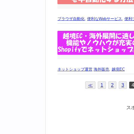
ブラウザ自動化
,
便利なWebサービス
,
便利
ネットショップ運営
海外販売
,
越境EC
≪
1
2
3
ス