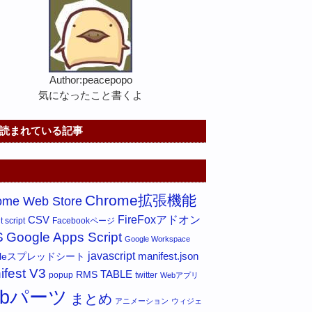
Author:peacepopo
気になったこと書くよ
読まれている記事
Chrome拡張機能
ome Web Store
FireFoxアドオン
CSV
 script
Facebookページ
S
Google Apps Script
Google Workspace
javascript
gleスプレッドシート
manifest.json
ifest V3
RMS
TABLE
popup
twitter
Webアプリ
ebパーツ
まとめ
アニメーション
ウィジェ