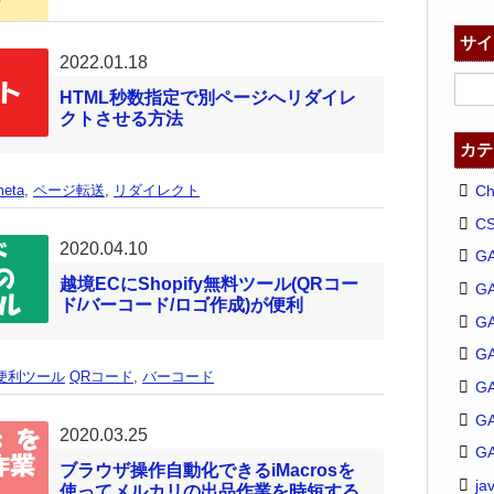
サイ
2022.01.18
HTML秒数指定で別ページへリダイレ
クトさせる方法
カテ
C
meta
,
ページ転送
,
リダイレクト
C
2020.04.10
G
越境ECにShopify無料ツール(QRコー
G
ド/バーコード/ロゴ作成)が便利
GA
G
便利ツール
QRコード
,
バーコード
G
G
2020.03.25
G
ブラウザ操作自動化できるiMacrosを
ja
使ってメルカリの出品作業を時短する