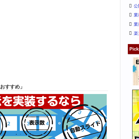
公
業
業
楽
Pic
おすすめ」