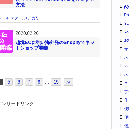
方法
jQ
Po
ツール
マクロ
,
メルカリ
Y
Yo
2020.02.26
お
越境ECに強い海外発のShopifyでネッ
トショップ開業
オ
ネ
ネ
ネ
4
5
6
7
8
…
15
≫
ネ
ブ
仕
ポンサードリンク
便
便
個