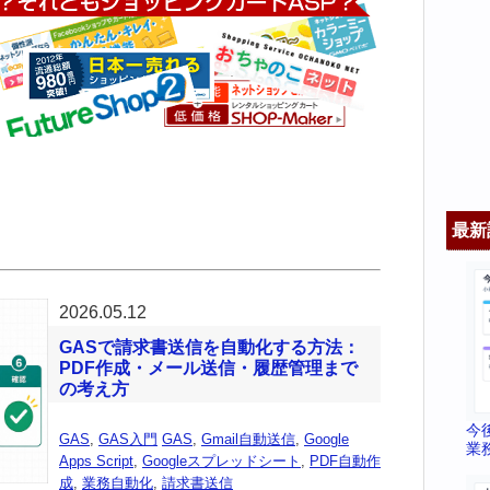
最新
2026.05.12
GASで請求書送信を自動化する方法：
PDF作成・メール送信・履歴管理まで
の考え方
今
GAS
,
GAS入門
GAS
,
Gmail自動送信
,
Google
業
Apps Script
,
Googleスプレッドシート
,
PDF自動作
成
,
業務自動化
,
請求書送信