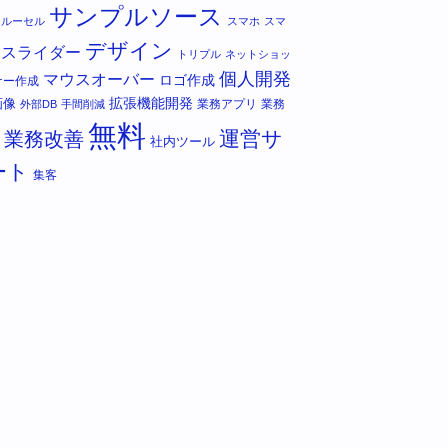
サンプルソース
カルーセル
スマホ
スマ
デザイン
スライダー
トリプル
ネットショッ
個人開発
マウスオーバー
ロゴ作成
ナー作成
拡張機能開発
画像
業務アプリ
業務
外部DB
手間削減
無料
運営サ
業務改善
社内ツール
ート
集客