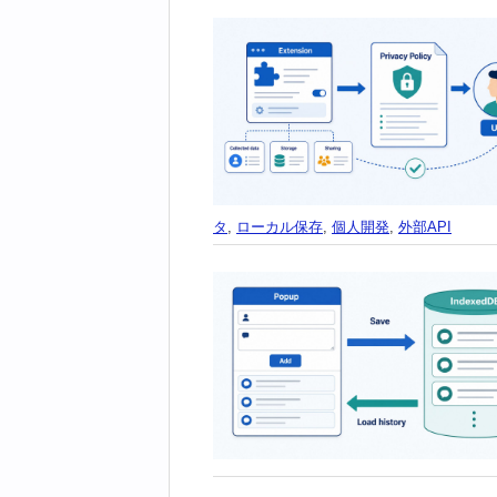
タ
,
ローカル保存
,
個人開発
,
外部API