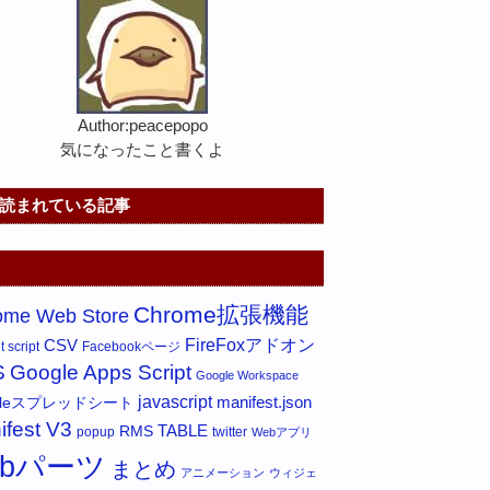
Author:peacepopo
気になったこと書くよ
読まれている記事
Chrome拡張機能
ome Web Store
FireFoxアドオン
CSV
 script
Facebookページ
S
Google Apps Script
Google Workspace
javascript
gleスプレッドシート
manifest.json
ifest V3
RMS
TABLE
popup
twitter
Webアプリ
ebパーツ
まとめ
アニメーション
ウィジェ