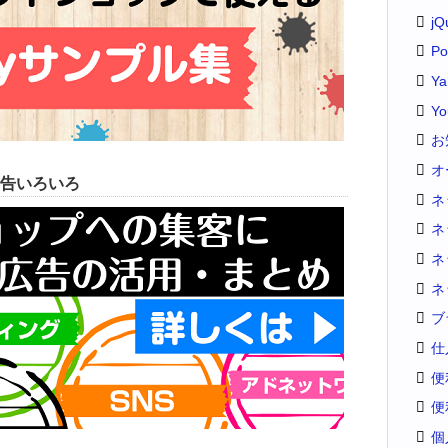
jQ
Po
Y
Yo
お
オ
告いろいろ
ネ
ネ
ネ
ネ
ブ
仕
便
便
個