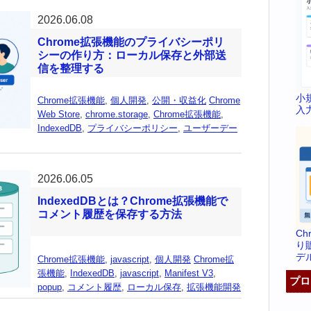
2026.06.08
Chrome拡張機能のプライバシーポリ
シーの作り方：ローカル保存と外部送
信を整理する
小
Chrome拡張機能
,
個人開発
,
公開・収益化
Chrome
入
Web Store
,
chrome.storage
,
Chrome拡張機能
,
IndexedDB
,
プライバシーポリシー
,
ユーザーデー
2026.06.05
IndexedDBとは？Chrome拡張機能で
コメント履歴を保存する方法
C
り
デ
Chrome拡張機能
,
javascript
,
個人開発
Chrome拡
張機能
,
IndexedDB
,
javascript
,
Manifest V3
,
プロ
popup
,
コメント履歴
,
ローカル保存
,
拡張機能開発