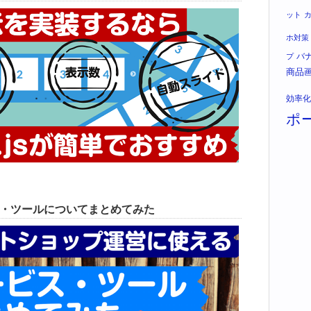
ット
ホ対策
バ
プ
商品
効率化
ポ
ス・ツールについてまとめてみた