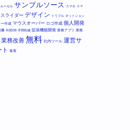
サンプルソース
カルーセル
スマホ
スマ
デザイン
スライダー
トリプル
ネットショッ
個人開発
マウスオーバー
ロゴ作成
ナー作成
拡張機能開発
画像
業務アプリ
業務
外部DB
手間削減
無料
運営サ
業務改善
社内ツール
ート
集客