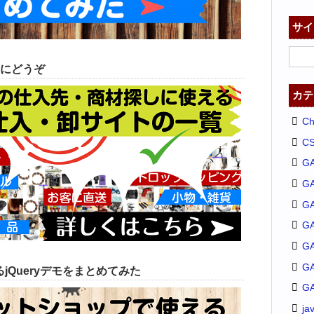
サイ
にどうぞ
カテ
C
C
G
G
GA
G
G
G
jQueryデモをまとめてみた
G
ja