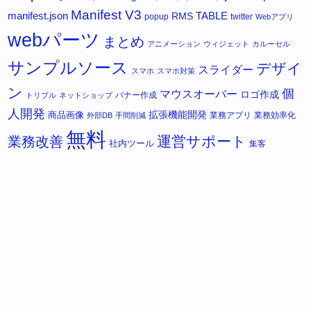
Manifest V3
manifest.json
RMS
TABLE
popup
twitter
Webアプリ
webパーツ
まとめ
アニメーション
ウィジェット
カルーセル
サンプルソース
デザイ
スライダー
スマホ
スマホ対策
ン
個
マウスオーバー
ロゴ作成
バナー作成
トリプル
ネットショップ
人開発
拡張機能開発
商品画像
業務アプリ
業務効率化
外部DB
手間削減
無料
運営サポート
業務改善
社内ツール
集客