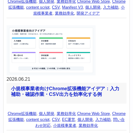
Chrome拡張機能
,
個人開発
,
業務効率化
Chrome Web Store
,
Chrome
拡張機能
,
content script
,
CSV
,
Manifest V3
,
個人開発
,
入力補助
,
小
規模事業者
,
業務効率化
,
開発アイデア
2026.06.21
小規模事業者向けChrome拡張機能アイデア：入力
補助・確認作業・CSV出力を効率化する例
Chrome拡張機能
,
個人開発
,
業務効率化
Chrome Web Store
,
Chrome
拡張機能
,
content script
,
CSV
,
EC運営
,
個人開発
,
入力補助
,
問い合
わせ対応
,
小規模事業者
,
業務効率化