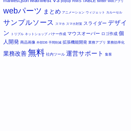
Manifest V3
manifest.json
RMS
TABLE
popup
twitter
Webアプリ
webパーツ
まとめ
アニメーション
ウィジェット
カルーセル
サンプルソース
デザイ
スライダー
スマホ
スマホ対策
ン
個
マウスオーバー
ロゴ作成
バナー作成
トリプル
ネットショップ
人開発
拡張機能開発
商品画像
業務アプリ
業務効率化
外部DB
手間削減
無料
運営サポート
業務改善
社内ツール
集客