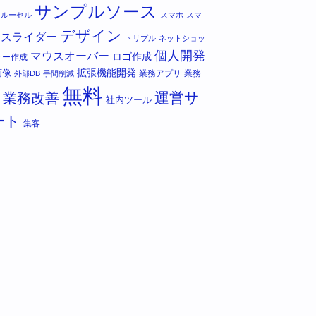
サンプルソース
カルーセル
スマホ
スマ
デザイン
スライダー
トリプル
ネットショッ
個人開発
マウスオーバー
ロゴ作成
ナー作成
拡張機能開発
画像
業務アプリ
業務
外部DB
手間削減
無料
運営サ
業務改善
社内ツール
ート
集客