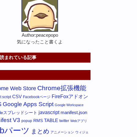
Author:peacepopo
気になったこと書くよ
読まれている記事
Chrome拡張機能
ome Web Store
FireFoxアドオン
CSV
 script
Facebookページ
S
Google Apps Script
Google Workspace
javascript
gleスプレッドシート
manifest.json
ifest V3
RMS
TABLE
popup
twitter
Webアプリ
ebパーツ
まとめ
アニメーション
ウィジェ