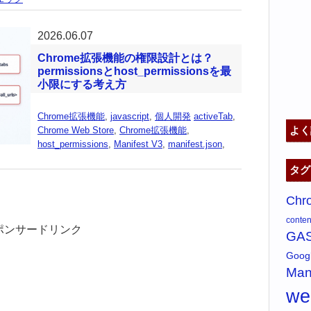
2026.06.07
Chrome拡張機能の権限設計とは？
permissionsとhost_permissionsを最
小限にする考え方
Chrome拡張機能
,
javascript
,
個人開発
activeTab
,
よく
Chrome Web Store
,
Chrome拡張機能
,
host_permissions
,
Manifest V3
,
manifest.json
,
タグ
Chr
content
ポンサードリンク
GA
Goo
Man
w