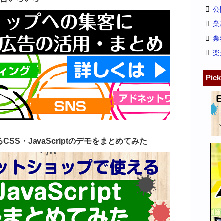
公
業
業
楽
Pic
SS・JavaScriptのデモをまとめてみた