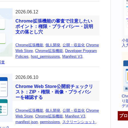
2026.06.12
Chrome拡張機能の審査で注意したい
ポイント：権限・プライバシー・説明
文の落とし穴
小
入
Chrome拡張機能
,
個人開発
,
公開・収益化
Chrome
Web Store
,
Chrome拡張機能
,
Developer Program
Policies
,
host_permissions
,
Manifest V3
,
審査
2026.06.10
Chrome Web Store公開前チェックリ
スト：ZIP・権限・画像・プライバシ
C
ーを確認する
り
デ
Chrome拡張機能
,
個人開発
,
公開・収益化
Chrome
プロ
Web Store
,
Chrome拡張機能
,
Manifest V3
,
manifest.json
,
permissions
,
スクリーンショット
,
ェック