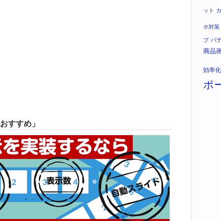
ット
ホ対策
バ
プ
商品
効率化
ポ
おすすめ」