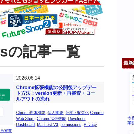
ionsの記事一覧
最新
2026.06.14
Chrome拡張機能の公開後アップデー
ト方法：version更新・再審査・ロー
ルアウトの流れ
Chrome拡張機能
,
個人開発
,
公開・収益化
Chrome
今
Web Store
,
Chrome拡張機能
,
Developer
業
Dashboard
,
Manifest V3
,
permissions
,
Privacy
,
再審査