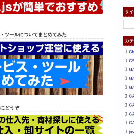
サイ
ス・ツールについてまとめてみた
カテ
C
C
G
G
GA
G
G
にどうぞ
G
G
ja