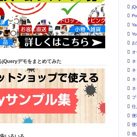
jQ
Po
Y
Yo
お
オ
ネ
jQueryデモをまとめてみた
ネ
ネ
ネ
ブ
仕
便
便
個
告いろいろ