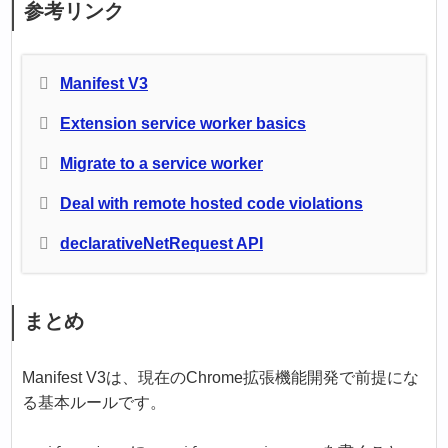
参考リンク
Manifest V3
Extension service worker basics
Migrate to a service worker
Deal with remote hosted code violations
declarativeNetRequest API
まとめ
Manifest V3は、現在のChrome拡張機能開発で前提にな
る基本ルールです。