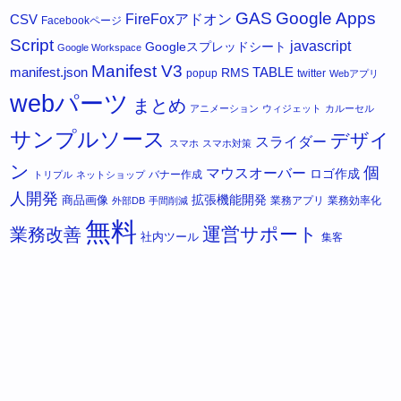
GAS
Google Apps
FireFoxアドオン
CSV
Facebookページ
Script
javascript
Googleスプレッドシート
Google Workspace
Manifest V3
manifest.json
RMS
TABLE
popup
twitter
Webアプリ
webパーツ
まとめ
アニメーション
ウィジェット
カルーセル
サンプルソース
デザイ
スライダー
スマホ
スマホ対策
ン
個
マウスオーバー
ロゴ作成
バナー作成
トリプル
ネットショップ
人開発
拡張機能開発
商品画像
業務アプリ
業務効率化
外部DB
手間削減
無料
運営サポート
業務改善
社内ツール
集客