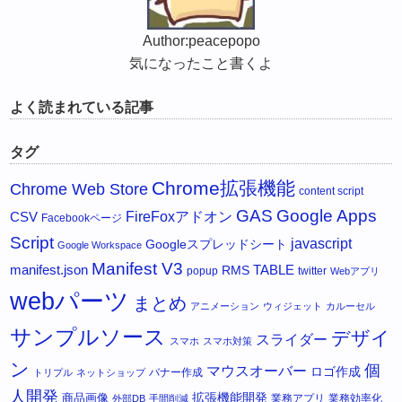
Author:peacepopo
気になったこと書くよ
よく読まれている記事
タグ
Chrome拡張機能
Chrome Web Store
content script
GAS
Google Apps
FireFoxアドオン
CSV
Facebookページ
Script
javascript
Googleスプレッドシート
Google Workspace
Manifest V3
manifest.json
RMS
TABLE
popup
twitter
Webアプリ
webパーツ
まとめ
アニメーション
ウィジェット
カルーセル
サンプルソース
デザイ
スライダー
スマホ
スマホ対策
ン
個
マウスオーバー
ロゴ作成
バナー作成
トリプル
ネットショップ
人開発
拡張機能開発
商品画像
業務アプリ
業務効率化
外部DB
手間削減