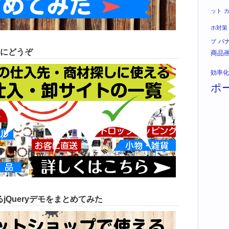
ット
ホ対策
バ
プ
にどうぞ
商品
効率化
ポ
jQueryデモをまとめてみた