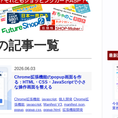
ssの記事一覧
最新
2026.06.03
Chrome拡張機能のpopup画面を作
る：HTML・CSS・JavaScriptで小さ
な操作画面を整える
Chrome拡張機能
,
javascript
,
個人開発
Chrome拡
今
張機能
,
javascript
,
Manifest V3
,
manifest.json
,
業
popup
,
popup.css
,
popup.html
,
拡張機能開発