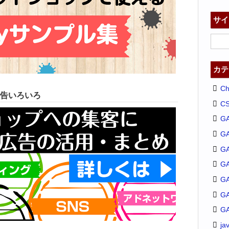
サイ
カテ
C
告いろいろ
C
G
G
GA
G
G
G
G
ja