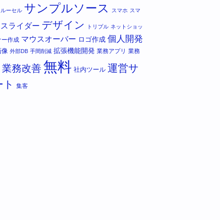
サンプルソース
カルーセル
スマホ
スマ
デザイン
スライダー
トリプル
ネットショッ
個人開発
マウスオーバー
ロゴ作成
ナー作成
拡張機能開発
画像
業務アプリ
業務
外部DB
手間削減
無料
運営サ
業務改善
社内ツール
ート
集客