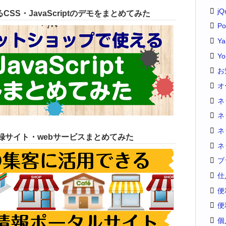
jQ
SS・JavaScriptのデモをまとめてみた
Po
Y
Yo
お
オ
ネ
ネ
ネ
録サイト・webサービスまとめてみた
ネ
ブ
仕
便
便
個