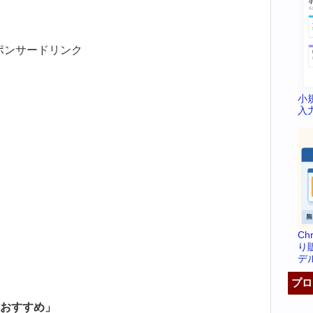
ポンサードリンク
小
入
C
り
デ
プロ
おすすめ」