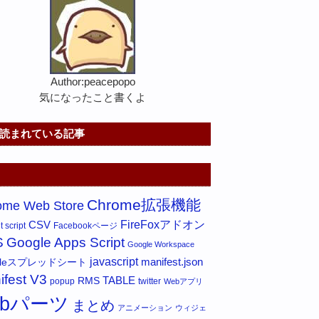
Author:peacepopo
気になったこと書くよ
読まれている記事
Chrome拡張機能
ome Web Store
FireFoxアドオン
CSV
 script
Facebookページ
S
Google Apps Script
Google Workspace
javascript
gleスプレッドシート
manifest.json
ifest V3
RMS
TABLE
popup
twitter
Webアプリ
ebパーツ
まとめ
アニメーション
ウィジェ