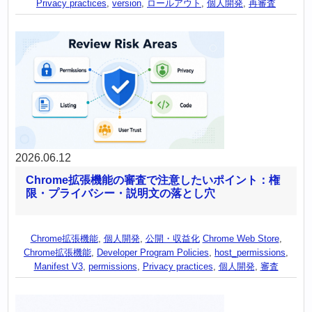
Privacy practices
,
version
,
ロールアウト
,
個人開発
,
再審査
2026.06.12
Chrome拡張機能の審査で注意したいポイント：権
限・プライバシー・説明文の落とし穴
Chrome拡張機能
,
個人開発
,
公開・収益化
Chrome Web Store
,
Chrome拡張機能
,
Developer Program Policies
,
host_permissions
,
Manifest V3
,
permissions
,
Privacy practices
,
個人開発
,
審査