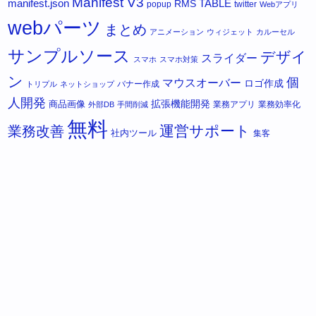
Manifest V3
manifest.json
RMS
TABLE
popup
twitter
Webアプリ
webパーツ
まとめ
アニメーション
ウィジェット
カルーセル
サンプルソース
デザイ
スライダー
スマホ
スマホ対策
ン
個
マウスオーバー
ロゴ作成
バナー作成
トリプル
ネットショップ
人開発
拡張機能開発
商品画像
業務アプリ
業務効率化
外部DB
手間削減
無料
運営サポート
業務改善
社内ツール
集客