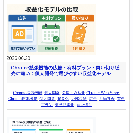
2026.06.20
Chrome拡張機能の広告・有料プラン・買い切り販
売の違い：個人開発で選びやすい収益化モデル
Chrome拡張機能
,
個人開発
,
公開・収益化
Chrome Web Store
,
Chrome拡張機能
,
個人開発
,
収益化
,
外部決済
,
広告
,
月額課金
,
有料
プラン
,
業務効率化
,
買い切り