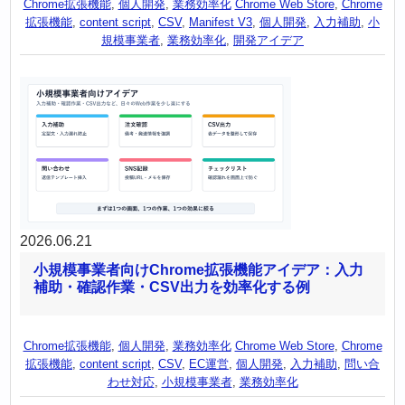
Chrome拡張機能
,
個人開発
,
業務効率化
Chrome Web Store
,
Chrome
拡張機能
,
content script
,
CSV
,
Manifest V3
,
個人開発
,
入力補助
,
小
規模事業者
,
業務効率化
,
開発アイデア
2026.06.21
小規模事業者向けChrome拡張機能アイデア：入力
補助・確認作業・CSV出力を効率化する例
Chrome拡張機能
,
個人開発
,
業務効率化
Chrome Web Store
,
Chrome
拡張機能
,
content script
,
CSV
,
EC運営
,
個人開発
,
入力補助
,
問い合
わせ対応
,
小規模事業者
,
業務効率化