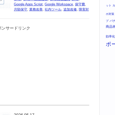
Google Apps Script
,
Google Workspace
,
保守費
,
ット
月額保守
,
業務改善
,
社内ツール
,
追加改修
,
障害対
ホ対策
バ
プ
商品
ポンサードリンク
効率化
ポ