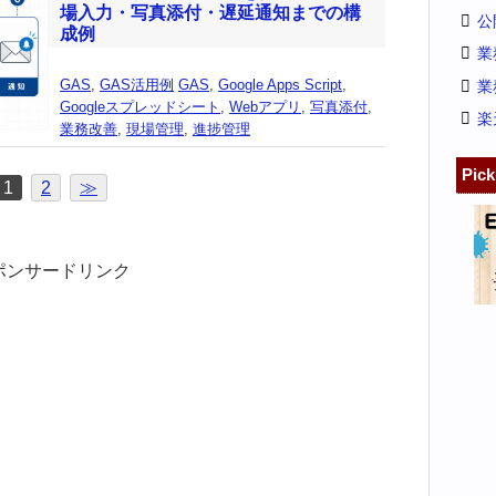
場入力・写真添付・遅延通知までの構
公
成例
業
GAS
,
GAS活用例
GAS
,
Google Apps Script
,
業
Googleスプレッドシート
,
Webアプリ
,
写真添付
,
楽
業務改善
,
現場管理
,
進捗管理
Pic
1
2
≫
ポンサードリンク