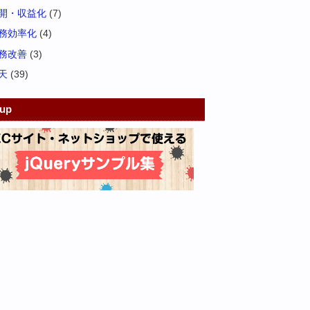
開・収益化
(7)
務効率化
(4)
務改善
(3)
天
(39)
kup