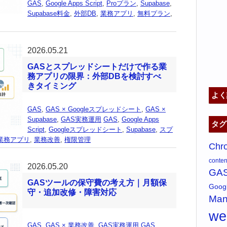
GAS
,
Google Apps Script
,
Proプラン
,
Supabase
,
Supabase料金
,
外部DB
,
業務アプリ
,
無料プラン
,
2026.05.21
GASとスプレッドシートだけで作る業
務アプリの限界：外部DBを検討すべ
きタイミング
よく
GAS
,
GAS × Googleスプレッドシート
,
GAS ×
Supabase
,
GAS実務運用
GAS
,
Google Apps
タグ
Script
,
Googleスプレッドシート
,
Supabase
,
スプ
業務アプリ
,
業務改善
,
権限管理
Chr
content
2026.05.20
GA
GASツールの保守費の考え方｜月額保
Goo
守・追加改修・障害対応
Man
w
GAS
,
GAS × 業務改善
,
GAS実務運用
GAS
,