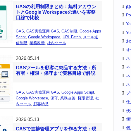
jQ
GASの利用制限まとめ：無料アカウン
トとGoogle Workspaceの違いを実務
Po
目線で比較
Y
GAS
,
GAS実務運用
GAS
,
GAS制限
,
Google Apps
Yo
Script
,
Google Workspace
,
URL Fetch
,
メール送
お
信制限
,
業務改善
,
社内ツール
オ
2026.05.14
ネ
ネ
GASツールを顧客に納品する方法：所
有者・権限・保守まで実務目線で解説
ネ
ネ
GAS
,
GAS実務運用
GAS
,
Google Apps Script
,
ブ
Google Workspace
,
保守
,
業務改善
,
権限管理
,
社
仕
内ツール
,
顧客納品
便
便
2026.05.13
個
GASで進捗管理アプリを作る方法：現