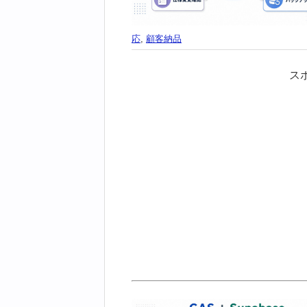
応
,
顧客納品
ス