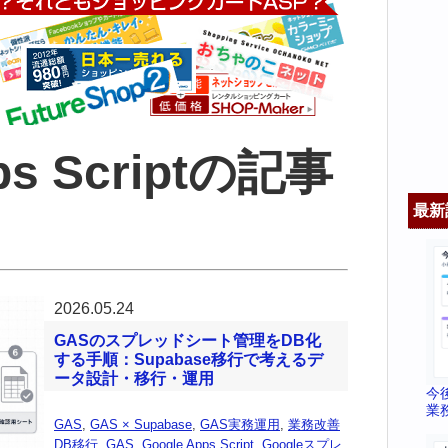
ps Scriptの記事
最新
2026.05.24
GASのスプレッドシート管理をDB化
する手順：Supabase移行で考えるデ
ータ設計・移行・運用
今
業
GAS
,
GAS × Supabase
,
GAS実務運用
,
業務改善
DB移行
,
GAS
,
Google Apps Script
,
Googleスプレ