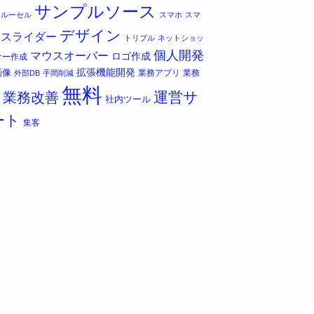
サンプルソース
カルーセル
スマホ
スマ
デザイン
スライダー
トリプル
ネットショッ
個人開発
マウスオーバー
ロゴ作成
ナー作成
拡張機能開発
画像
業務アプリ
業務
外部DB
手間削減
無料
運営サ
業務改善
社内ツール
ート
集客