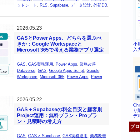
ッドシート
,
RLS
,
Supabase
,
データ設計
,
外部DB
,
2026.05.23
GASとPower Apps、どちらを選ぶべ
きか：Google Workspaceと
小
入
Microsoft 365で考える業務アプリ選定
GAS
,
GAS実務運用
,
Power Apps
,
業務改善
Dataverse
,
GAS
,
Google Apps Script
,
Google
Workspace
,
Microsoft 365
,
Power Apps
,
Power
2026.05.22
C
GAS + Supabaseの料金目安と顧客別
り
Project運用：無料プラン・Proプラ
デ
ン・見積時の考え方
プロ
GAS
,
GAS × Supabase
,
GAS実務運用
,
業務改善