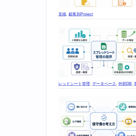
見積
,
顧客別Project
レッドシート管理
,
データベース
,
外部DB
,