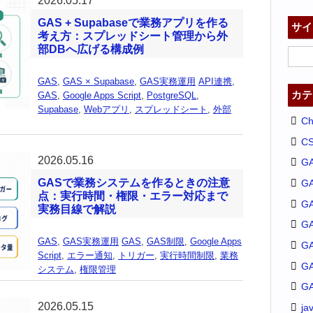
2026.05.17
GAS + Supabaseで業務アプリを作る
サイ
考え方：スプレッドシート管理から外
部DBへ広げる構成例
GAS
,
GAS × Supabase
,
GAS実務運用
API連携
,
カテ
GAS
,
Google Apps Script
,
PostgreSQL
,
Supabase
,
Webアプリ
,
スプレッドシート
,
外部
C
C
2026.05.16
G
GASで業務システムを作るときの注意
G
点：実行時間・権限・エラー対応まで
GA
実務目線で解説
G
GAS
,
GAS実務運用
GAS
,
GAS制限
,
Google Apps
G
Script
,
エラー通知
,
トリガー
,
実行時間制限
,
業務
G
システム
,
権限管理
G
2026.05.15
ja