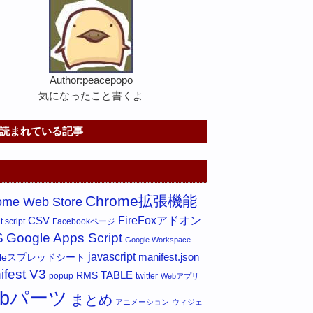
Author:peacepopo
気になったこと書くよ
読まれている記事
Chrome拡張機能
ome Web Store
FireFoxアドオン
CSV
 script
Facebookページ
S
Google Apps Script
Google Workspace
javascript
gleスプレッドシート
manifest.json
ifest V3
RMS
TABLE
popup
twitter
Webアプリ
ebパーツ
まとめ
アニメーション
ウィジェ