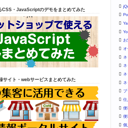
jQ
SS・JavaScriptのデモをまとめてみた
Po
Y
Yo
お
オ
ネ
ネ
ネ
録サイト・webサービスまとめてみた
ネ
ブ
仕
便
便
個