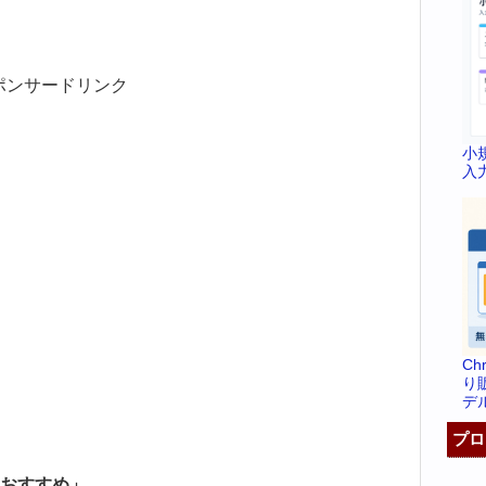
ポンサードリンク
小
入
C
り
デ
プロ
おすすめ」