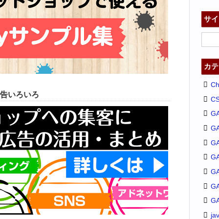
サイ
カテ
C
告いろいろ
C
G
G
GA
G
G
G
G
ja