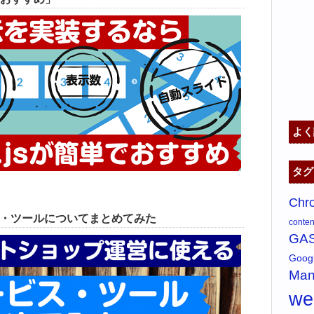
よく
タグ
Chr
ス・ツールについてまとめてみた
content
GA
Goo
Man
w