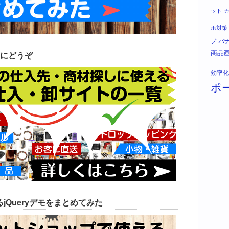
ット
ホ対策
バ
プ
商品
にどうぞ
効率化
ポ
jQueryデモをまとめてみた