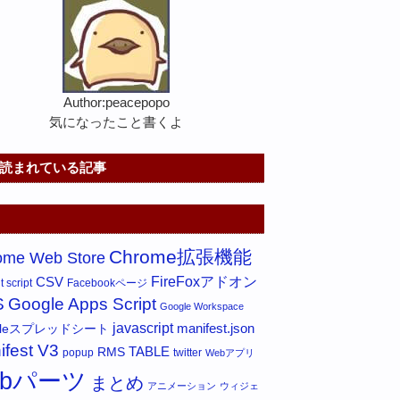
Author:peacepopo
気になったこと書くよ
読まれている記事
Chrome拡張機能
ome Web Store
FireFoxアドオン
CSV
 script
Facebookページ
S
Google Apps Script
Google Workspace
javascript
gleスプレッドシート
manifest.json
ifest V3
RMS
TABLE
popup
twitter
Webアプリ
ebパーツ
まとめ
アニメーション
ウィジェ