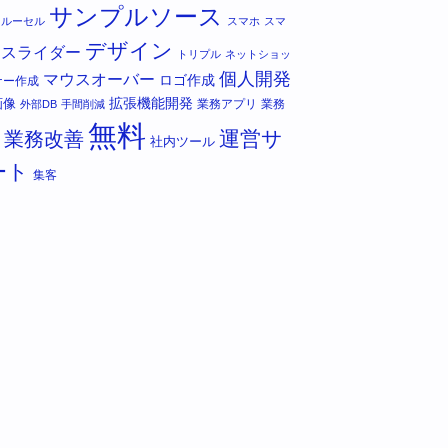
サンプルソース
カルーセル
スマホ
スマ
デザイン
スライダー
トリプル
ネットショッ
個人開発
マウスオーバー
ロゴ作成
ナー作成
拡張機能開発
画像
業務アプリ
業務
外部DB
手間削減
無料
運営サ
業務改善
社内ツール
ート
集客