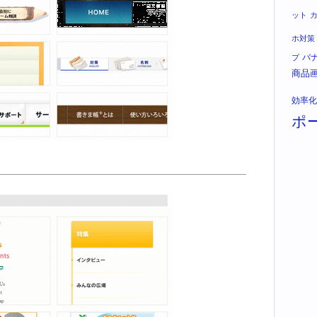
ット
ホ対策
バ
プ
商品
効率化
ポ