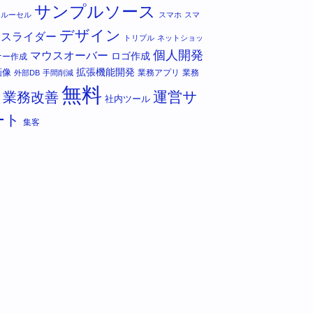
サンプルソース
カルーセル
スマホ
スマ
デザイン
スライダー
トリプル
ネットショッ
個人開発
マウスオーバー
ロゴ作成
ナー作成
拡張機能開発
画像
業務アプリ
業務
外部DB
手間削減
無料
運営サ
業務改善
社内ツール
ート
集客