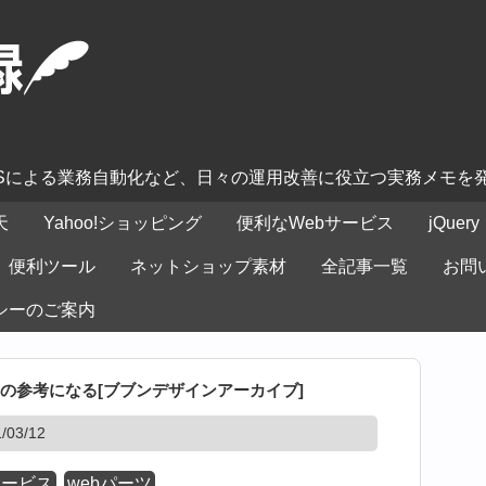
ASによる業務自動化など、日々の運用改善に役立つ実務メモを
天
Yahoo!ショッピング
便利なWebサービス
jQuery
便利ツール
ネットショップ素材
全記事一覧
お問
シーのご案内
の参考になる[ブブンデザインアーカイブ]
03/12
サービス
webパーツ