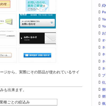
jQ
Po
Y
Yo
お
オ
ネ
ネ
ネ
ネ
ージから、実際にその部品が使われているサイ
ブ
仕
便
みも出来ます。
便
業種ごとの絞込み
個