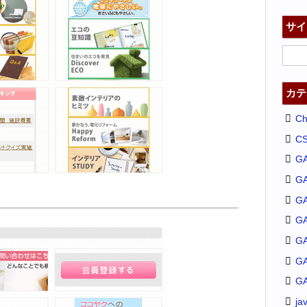
サイ
カテ
C
C
G
G
GA
G
G
G
G
ja