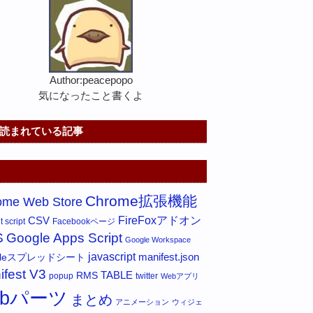
Author:peacepopo
気になったこと書くよ
読まれている記事
Chrome拡張機能
ome Web Store
FireFoxアドオン
CSV
 script
Facebookページ
S
Google Apps Script
Google Workspace
javascript
gleスプレッドシート
manifest.json
ifest V3
RMS
TABLE
popup
twitter
Webアプリ
ebパーツ
まとめ
アニメーション
ウィジェ