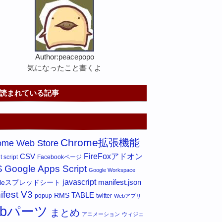
Author:peacepopo
気になったこと書くよ
読まれている記事
Chrome拡張機能
ome Web Store
FireFoxアドオン
CSV
 script
Facebookページ
S
Google Apps Script
Google Workspace
javascript
gleスプレッドシート
manifest.json
ifest V3
RMS
TABLE
popup
twitter
Webアプリ
ebパーツ
まとめ
アニメーション
ウィジェ