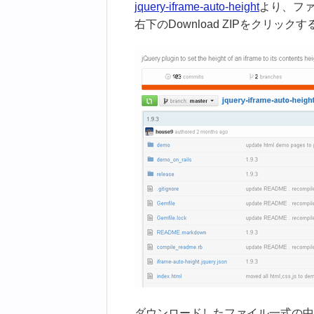
jquery-iframe-auto-height
より、フ
右下のDownload ZIPをクリ
ダウンロードしたファイル一式の中から「jquer