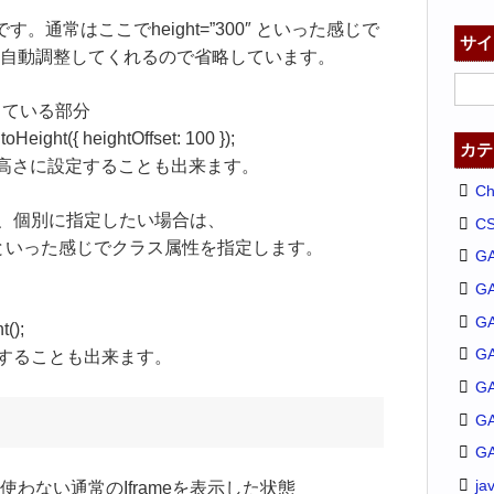
です。通常はここでheight=”300″ といった感じで
サイ
自動調整してくれるので省略しています。
している部分
eight({ heightOffset: 100 });
カテ
の高さに設定することも出来ます。
C
など、個別に指定したい場合は、
C
yname”＞ といった感じでクラス属性を指定します。
G
G
GA
t();
G
定することも出来ます。
G
G
G
ja
わない通常のIframeを表示した状態