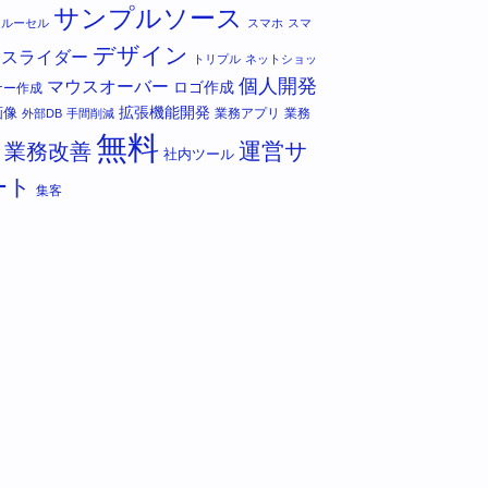
サンプルソース
カルーセル
スマホ
スマ
デザイン
スライダー
トリプル
ネットショッ
個人開発
マウスオーバー
ロゴ作成
ナー作成
拡張機能開発
画像
業務アプリ
業務
外部DB
手間削減
無料
運営サ
業務改善
社内ツール
ート
集客
script"
></
script
>