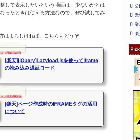
整して表示したいという場面は、少ないかとは
公
なったときは使える方法なので、ぜひ試してみ
業
業
楽
る方はよろしければ、こちらもどうぞ
Pic
Users
3 Pockets
[楽天][jQuery]Lazyload.jsを使ってiframe
の読み込み遅延ロード
Users
10 Pockets
[楽天]ページ作成時のIFRAMEタグの活用
について