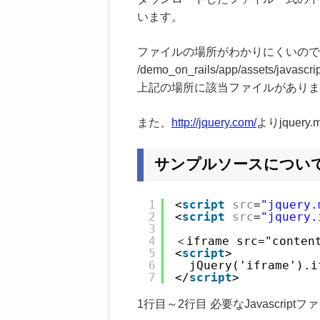
います。
ファイルの場所がわかりにくいので
/demo_on_rails/app/assets/javascript
上記の場所に該当ファイルがありま
また、
http://jquery.com/
よりjquer
サンプルソースについ
1
<
script
src
=
"jquery.
2
<
script
src
=
"jquery.
3
4
＜iframe src="conten
5
<
script
>
6
 jQuery('iframe').i
7
</
script
>
1行目～2行目 必要なJavascri