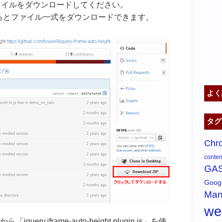
ァイルをダウンロードしてください。
ックするとファイル一式をダウンロードできます。
よく
タグ
Chr
content
GA
Goo
Man
w
y.iframe-auto-height.plugin.js」を使