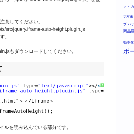
ット
ホ対策
注意してください。
バ
プ
s/src/jquery.iframe-auto-height.plugin.js
商品
す。
効率化
ポ
y.min.jsもダウンロードしてください。
て
min.js"
type
=
"text/javascript"
></
script
>
?
iframe-auto-height.plugin.js"
type
=
"text/java
t.html"＞＜/iframe＞
frameAutoHeight();
ptファイルを読み込んでいる部分です。