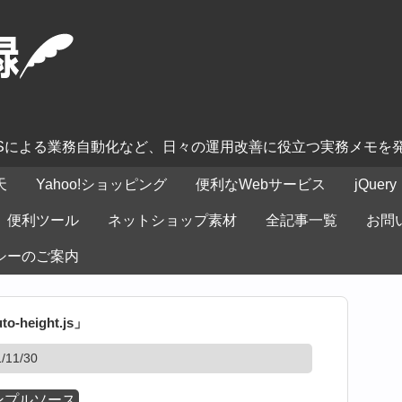
ASによる業務自動化など、日々の運用改善に役立つ実務メモを
天
Yahoo!ショッピング
便利なWebサービス
jQuery
便利ツール
ネットショップ素材
全記事一覧
お問
シーのご案内
-height.js」
11/30
ンプルソース