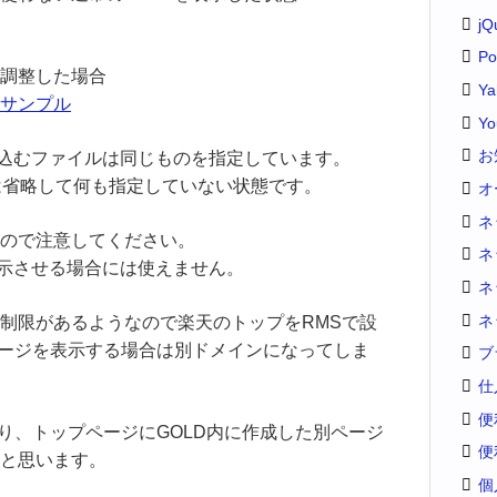
jQ
Po
調整した場合
Y
サンプル
Yo
お
読み込むファイルは同じものを指定しています。
ght)は省略して何も指定していない状態です。
オ
ネ
ので注意してください。
ネ
で表示させる場合には使えません。
ネ
ネ
制限があるようなので楽天のトップをRMSで設
ページを表示する場合は別ドメインになってしま
ブ
仕
便
り、トップページにGOLD内に作成した別ページ
便
と思います。
個