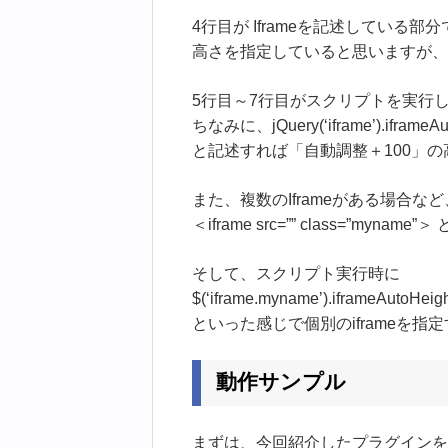
4行目が Iframeを記述している部分
高さを指定していると思いますが、
5行目～7行目がスクリプトを実行
ちなみに、jQuery(‘iframe’).iframeAutoH
と記述すれば「自動調整＋100」
また、複数のIframeがある場合
＜iframe src=”” class=”m
そして、スクリプト実行時に
$(‘iframe.myname’).iframeAutoHeigh
といった感じで個別のiframeを指
動作サンプル
まずは、今回紹介したプラグインを使