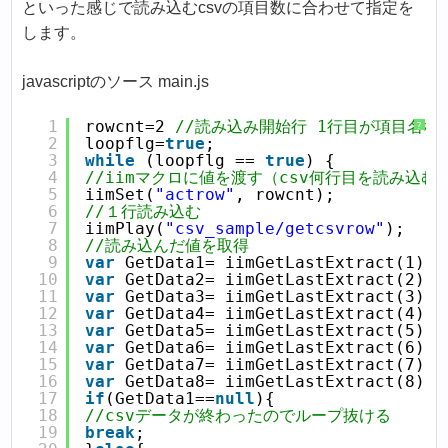
といった感じで読み込むcsvの項目数に合わせて指定を
します。
javascriptのソース main.js
1
rowcnt=2 
//読み込み開始行 1行目が項目名な
?
2
loopflg=
true
;
3
while
 (loopflg == 
true
) {
4
//iimマクロに値を渡す（csv何行目を読み込む
5
iimSet(
"actrow"
, rowcnt);
6
//１行読み込む
7
iimPlay(
"csv_sample/getcsvrow"
);
8
//読み込んだ値を取得
9
var
 GetData1= iimGetLastExtract(1);
10
var
 GetData2= iimGetLastExtract(2);
11
var
 GetData3= iimGetLastExtract(3);
12
var
 GetData4= iimGetLastExtract(4);
13
var
 GetData5= iimGetLastExtract(5);
14
var
 GetData6= iimGetLastExtract(6);
15
var
 GetData7= iimGetLastExtract(7);
16
var
 GetData8= iimGetLastExtract(8);
17
if
(GetData1==
null
){
18
//csvデータが終わったのでループ抜ける
19
break
;