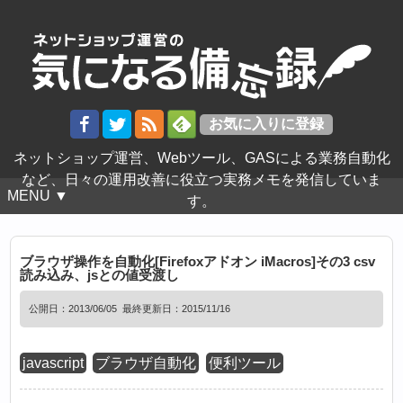
ネットショップ運営、Webツール、GASによる業務自動化
など、日々の運用改善に役立つ実務メモを発信していま
MENU ▼
す。
ブラウザ操作を自動化[Firefoxアドオン iMacros]その3 csv
読み込み、jsとの値受渡し
公開日：
2013/06/05
最終更新日：2015/11/16
javascript
ブラウザ自動化
便利ツール