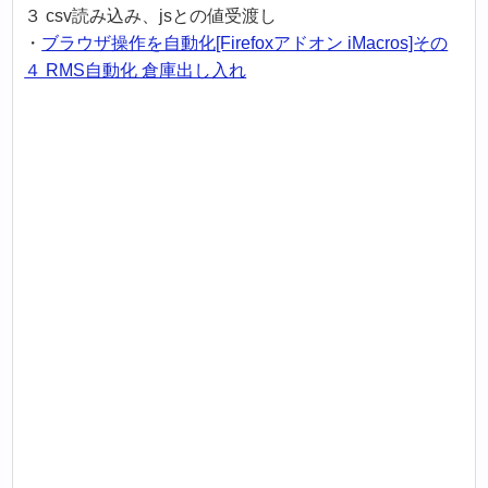
３ csv読み込み、jsとの値受渡し
・
ブラウザ操作を自動化[Firefoxアドオン iMacros]その
４ RMS自動化 倉庫出し入れ