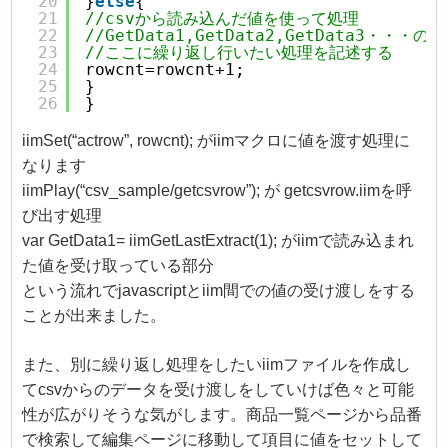
20
}
else
{
21
//csvから読み込んだ値を使って処理
22
//GetData1,GetData2,GetData3・・
23
//ここに繰り返し行いたい処理を記述する     
24
rowcnt=rowcnt+1;
25
}
26
}
iimSet(“actrow”, rowcnt); がiimマクロに値を渡す処理に
なります
iimPlay(“csv_sample/getcsvrow”); が getcsvrow.iimを呼
び出す処理
var GetData1= iimGetLastExtract(1); がiimで読み込まれ
た値を受け取っている部分
という流れでjavascriptとiim間での値の受け渡しをする
ことが出来ました。
また、別に繰り返し処理をしたいiimファイルを作成し
てcsvからのデータを受け渡しをしていけば色々と可能
性が広がりそうな気がします。商品一覧ページから品番
で検索して編集ページに移動して項目に値をセットして