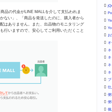
jQ
、商品の代金がLINE MALLを介して支払われま
Po
かない」、「商品を発送したのに、購入者から
Y
配はありません。また、出品物のモニタリング
Yo
も行いますので、安心してご利用いただくこと
お
オ
ネ
ネ
ネ
ネ
ブ
仕
便
便
個