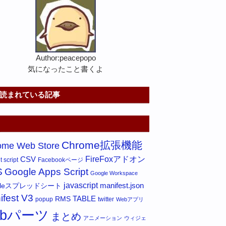
Author:peacepopo
気になったこと書くよ
読まれている記事
Chrome拡張機能
ome Web Store
FireFoxアドオン
CSV
 script
Facebookページ
S
Google Apps Script
Google Workspace
javascript
gleスプレッドシート
manifest.json
ifest V3
RMS
TABLE
popup
twitter
Webアプリ
ebパーツ
まとめ
アニメーション
ウィジェ