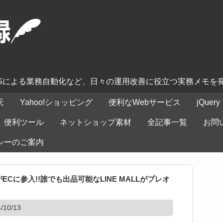
ASによる業務自動化など、日々の運用改善に役立つ実務メモを
天
Yahoo!ショッピング
便利なWebサービス
jQuery
便利ツール
ネットショップ素材
全記事一覧
お問
シーのご案内
ECに参入!!誰でも出品可能なLINE MALLがプレオ
10/13