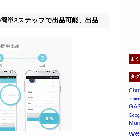
簡単3ステップで出品可能、出品
よく
タグ
Chr
content
GA
Goo
Man
w