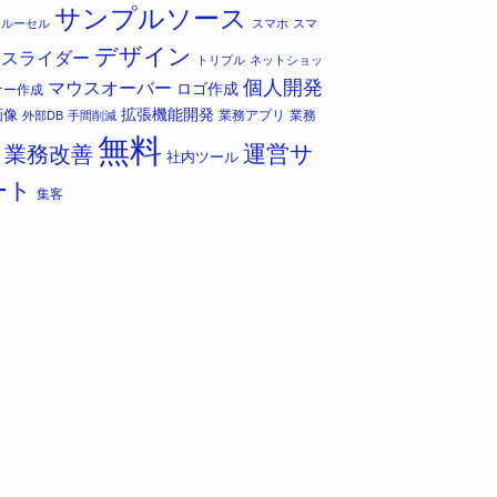
サンプルソース
カルーセル
スマホ
スマ
デザイン
スライダー
トリプル
ネットショッ
個人開発
マウスオーバー
ロゴ作成
ナー作成
拡張機能開発
画像
業務アプリ
業務
外部DB
手間削減
無料
運営サ
業務改善
社内ツール
ート
集客