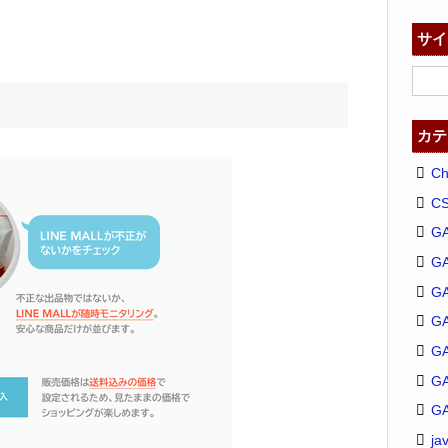
サイ
カテ
C
C
G
G
GA
G
G
G
G
ja