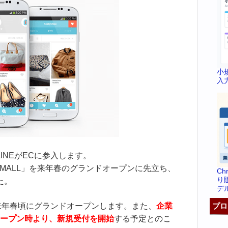
小
入
LINEがECに参入します。
E MALL」を来年春のグランドオープンに先立ち、
C
り
た。
デ
プロ
、来年春頃にグランドオープンします。また、
企業
ープン時より、新規受付を開始
する予定とのこ