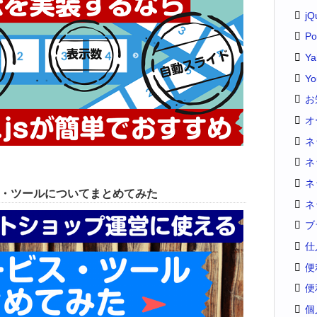
jQ
Po
Y
Yo
お
オ
ネ
ネ
ネ
ス・ツールについてまとめてみた
ネ
ブ
仕
便
便
個