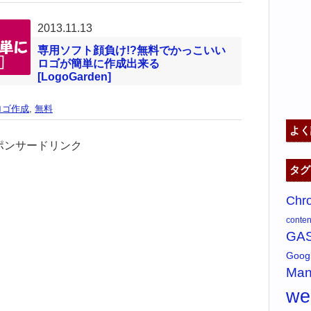
2013.11.13
専用ソフト顔負け!?無料でかっこいい
ロゴが簡単に作成出来る
[LogoGarden]
ロゴ作成
,
無料
よく
ポンサードリンク
タグ
Chr
content
GA
Goo
Man
w