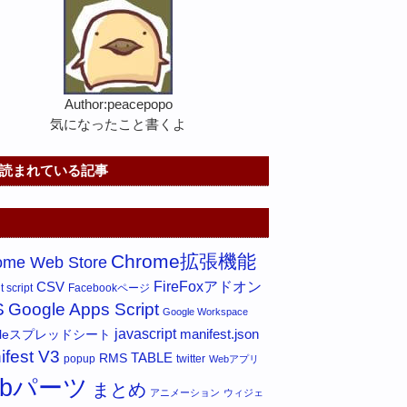
Author:peacepopo
気になったこと書くよ
読まれている記事
Chrome拡張機能
ome Web Store
FireFoxアドオン
CSV
 script
Facebookページ
S
Google Apps Script
Google Workspace
javascript
gleスプレッドシート
manifest.json
ifest V3
RMS
TABLE
popup
twitter
Webアプリ
ebパーツ
まとめ
アニメーション
ウィジェ