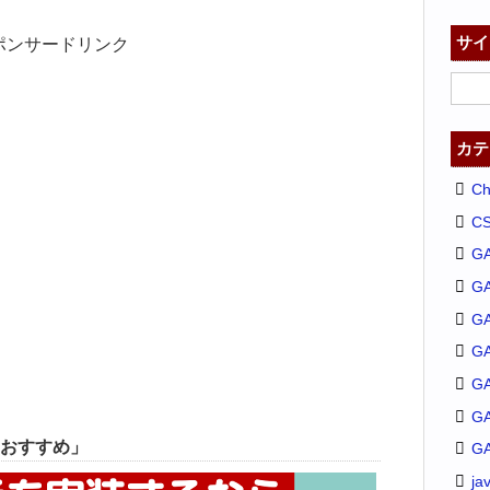
サイ
ポンサードリンク
カテ
C
C
G
G
GA
G
G
G
おすすめ」
G
ja