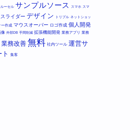
サンプルソース
カルーセル
スマホ
スマ
デザイン
スライダー
トリプル
ネットショッ
個人開発
マウスオーバー
ロゴ作成
ナー作成
拡張機能開発
画像
業務アプリ
業務
外部DB
手間削減
無料
運営サ
業務改善
社内ツール
ート
集客