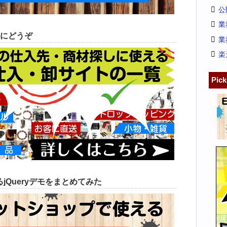
公
業
にどうぞ
業
楽
Pic
jQueryデモをまとめてみた