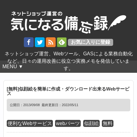
ネットショップ運営、Webツール、GASによる業務自動化
など、日々の運用改善に役立つ実務メモを発信していま
MENU ▼
す。
[無料]似顔絵を簡単に作成・ダウンロード出来るWebサービ
ス
公開日：
2013/09/08
最終更新日：2022/05/11
便利なWebサービス
webパーツ
似顔絵
無料