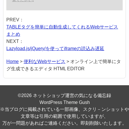
PREV：
TABLEタグを簡単に自動生成してくれるWebサービス
まとめ
NEXT：
Lazyload.js/jQuery/を使ってiframeの読込み遅延
Home
>
便利なWebサービス
>
オンライン上で簡単にタ
グ生成できるエディタ HTML EDITOR
©2026 ネットショップ運営の気になる備忘録
WordPress Theme Gush
※当ブログに掲載されている一部画像、スクリ－ンショットや
文章等は引用の範囲で使用していますが、
万が一問題があればご連絡ください。即刻削除いたします。