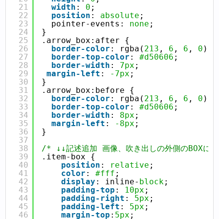
21
width
: 
0
;
22
position
: 
absolute
;
23
 pointer-events: 
none
;
24
}
25
.arrow_box:after {
26
border-color
: rgba(
213
, 
6
, 
6
, 
0
);
27
border-top-color
: 
#d50606
;
28
border-width
: 
7px
;
29
margin-left
: 
-7px
;
30
}
31
.arrow_box:before {
32
border-color
: rgba(
213
, 
6
, 
6
, 
0
);
33
border-top-color
: 
#d50606
;
34
border-width
: 
8px
;
35
margin-left
: 
-8px
;
36
}
37
38
/* ↓↓記述追加 画像、吹き出しの外側のBOXにつ
39
.item-box {
40
position
: 
relative
;
41
color
: 
#fff
;
42
display
: inline-
block
;
43
padding-top
: 
10px
;
44
padding-right
: 
5px
;
45
padding-left
: 
5px
;
46
margin-top
:
5px
;