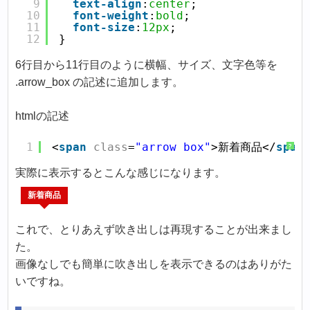
9
text-align
:
center
;
10
font-weight
:
bold
;
11
font-size
:
12px
;
12
}
6行目から11行目のように横幅、サイズ、文字色等を
.arrow_box の記述に追加します。
htmlの記述
1
<
span
class
=
"arrow_box"
>新着商品</
span
?
実際に表示するとこんな感じになります。
これで、とりあえず吹き出しは再現することが出来まし
た。
画像なしでも簡単に吹き出しを表示できるのはありがた
いですね。