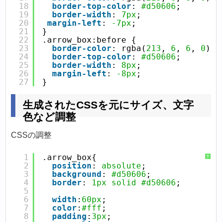
18
border-top-color
: 
#d50606
;
19
border-width
: 
7px
;
20
margin-left
: 
-7px
;
21
}
22
.arrow_box:before {
23
border-color
: rgba(
213
, 
6
, 
6
, 
0
);
24
border-top-color
: 
#d50606
;
25
border-width
: 
8px
;
26
margin-left
: 
-8px
;
27
}
生成されたCSSを元にサイズ、文字
色など調整
CSSの調整
1
.arrow_box{
?
2
position
: 
absolute
;
3
background
: 
#d50606
;
4
border
: 
1px
solid
#d50606
;
5
6
width
:
60px
;
7
color
:
#fff
;
8
padding
:
3px
;