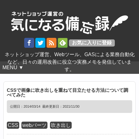
ネットショップ運営、Webツール、GASによる業務自動化
など、日々の運用改善に役立つ実務メモを発信していま
MENU ▼
す。
CSSで画像に吹き出しを重ねて目立たせる方法について調
べてみた
公開日：
2014/03/14
最終更新日：2021/11/30
CSS
webパーツ
吹き出し