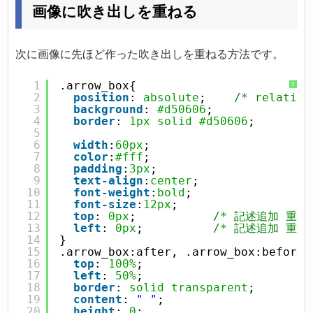
画像に吹き出しを重ねる
次に画像に先ほど作った吹き出しを重ねる方法です。
1
.arrow_box{
?
2
position
: 
absolute
;    
/* relativ
3
background
: 
#d50606
;
4
border
: 
1px
solid
#d50606
;
5
6
width
:
60px
;
7
color
:
#fff
;
8
padding
:
3px
;
9
text-align
:
center
;
10
font-weight
:
bold
;
11
font-size
:
12px
;
12
top
: 
0px
;           
/* 記述追加 重ね
13
left
: 
0px
;          
/* 記述追加 重ね
14
}
15
.arrow_box:after, .arrow_box:before 
16
top
: 
100%
;
17
left
: 
50%
;
18
border
: 
solid
transparent
;
19
content
: 
" "
;
20
height
: 
0
;