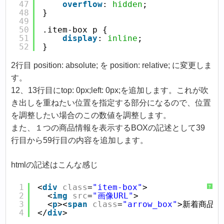
47
overflow
: 
hidden
;
48
}
49
50
.item-box p {
51
display
: 
inline
;  
52
}
2行目 position: absolute; を position: relative; に変更しま
す。
12、13行目にtop: 0px;left: 0px;を追加します。これが吹
き出しを重ねたい位置を指定する部分になるので、位置
を調整したい場合のこの数値を調整します。
また、１つの商品情報を表示するBOXの記述として39
行目から59行目の内容を追加します。
htmlの記述はこんな感じ
1
<
div
class
=
"item-box"
>
?
2
 <
img
src
=
"画像URL"
>
3
 <
p
><
span
class
=
"arrow_box"
>新着商品<
4
</
div
>