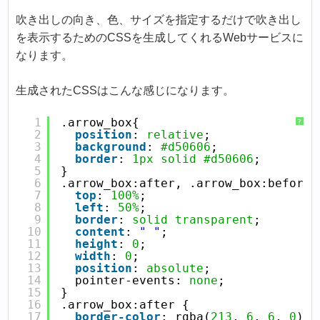
吹き出しの向き、色、サイズを指定するだけで吹き出し
を表示するためのCSSを生成してくれるWebサービスに
なります。
生成されたCSSはこんな感じになります。
1
.arrow_box{
?
2
position
: 
relative
;
3
background
: 
#d50606
;
4
border
: 
1px
solid
#d50606
;
5
}
6
.arrow_box:after, .arrow_box:before 
7
top
: 
100%
;
8
left
: 
50%
;
9
border
: 
solid
transparent
;
10
content
: 
" "
;
11
height
: 
0
;
12
width
: 
0
;
13
position
: 
absolute
;
14
 pointer-events: 
none
;
15
}
16
.arrow_box:after {
17
border-color
: rgba(
213
, 
6
, 
6
, 
0
);