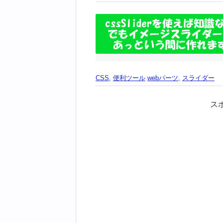
CSS
,
便利ツール
webパーツ
,
スライダー
ス