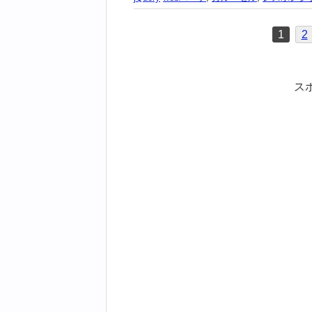
1
2
ス