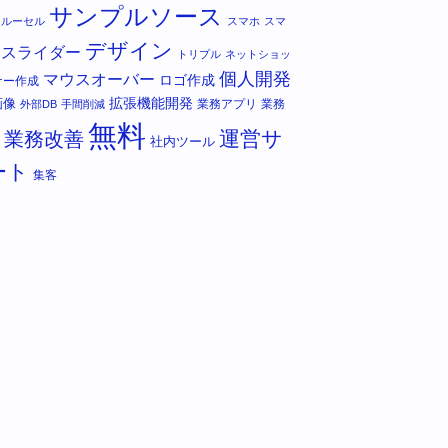
サンプルソース
カルーセル
スマホ
スマ
デザイン
スライダー
トリプル
ネットショッ
個人開発
マウスオーバー
ロゴ作成
ナー作成
拡張機能開発
画像
業務アプリ
業務
外部DB
手間削減
無料
運営サ
業務改善
社内ツール
ート
集客