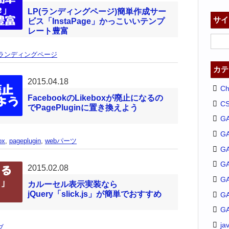
LP(ランディングページ)簡単作成サー
サイ
ビス「InstaPage」かっこいいテンプ
レート豊富
ランディングページ
カテ
2015.04.18
C
FacebookのLikeboxが廃止になるの
C
でPagePluginに置き換えよう
G
G
ox
,
pageplugin
,
webパーツ
GA
G
2015.02.08
G
カルーセル表示実装なら
jQuery「slick.js」が簡単でおすすめ
G
G
ja
ブ