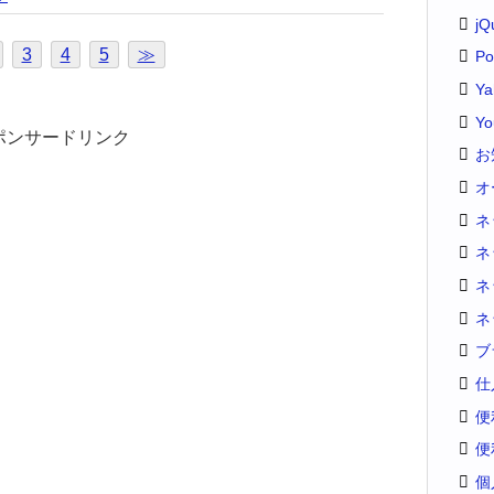
jQ
3
4
5
≫
Po
Y
Yo
ポンサードリンク
お
オ
ネ
ネ
ネ
ネ
ブ
仕
便
便
個