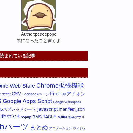
Author:peacepopo
気になったこと書くよ
読まれている記事
Chrome拡張機能
ome Web Store
FireFoxアドオン
CSV
 script
Facebookページ
S
Google Apps Script
Google Workspace
javascript
gleスプレッドシート
manifest.json
ifest V3
RMS
TABLE
popup
twitter
Webアプリ
ebパーツ
まとめ
アニメーション
ウィジェ