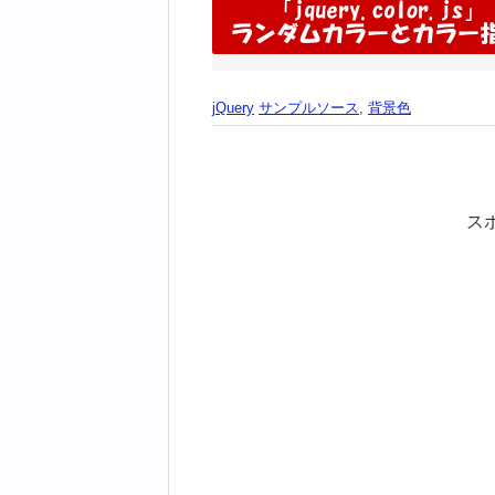
jQuery
サンプルソース
,
背景色
ス