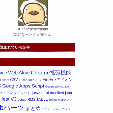
Author:peacepopo
気になったこと書くよ
読まれている記事
Chrome拡張機能
ome Web Store
FireFoxアドオン
CSV
 script
Facebookページ
S
Google Apps Script
Google Workspace
javascript
gleスプレッドシート
manifest.json
ifest V3
RMS
TABLE
popup
twitter
Webアプリ
ebパーツ
まとめ
アニメーション
ウィジェ