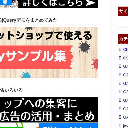
サイ
jQueryデモをまとめてみた
カテ
C
C
G
G
GA
告いろいろ
G
G
G
G
ja