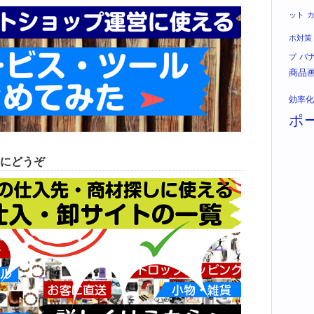
ット
ホ対策
バ
プ
商品
効率化
ポ
にどうぞ