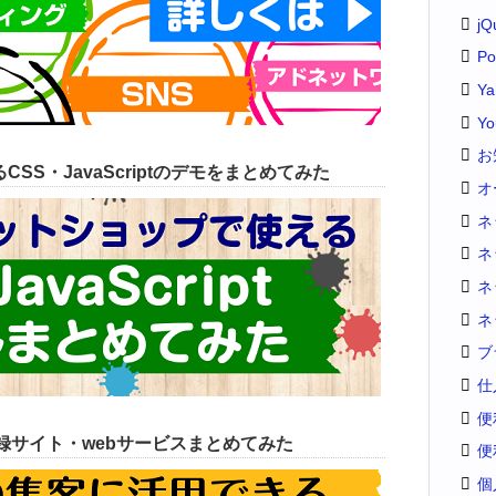
jQ
Po
Y
Yo
お
SS・JavaScriptのデモをまとめてみた
オ
ネ
ネ
ネ
ネ
ブ
仕
便
録サイト・webサービスまとめてみた
便
個