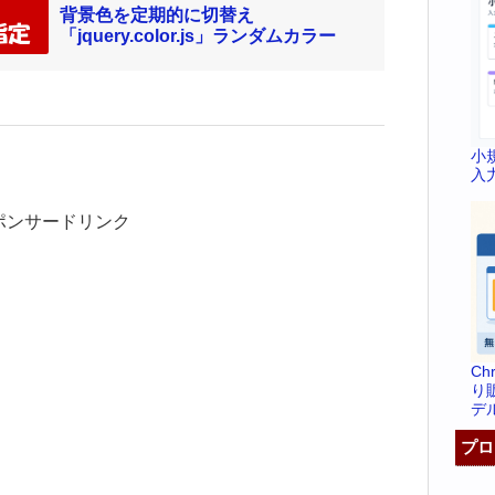
背景色を定期的に切替え
「jquery.color.js」ランダムカラー
小
入
ポンサードリンク
C
り
デ
プロ