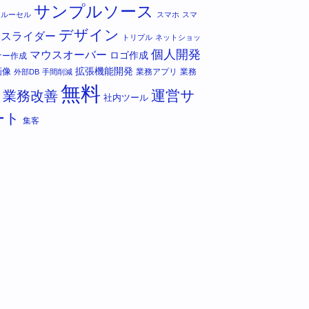
サンプルソース
カルーセル
スマホ
スマ
デザイン
スライダー
トリプル
ネットショッ
個人開発
マウスオーバー
ロゴ作成
ナー作成
拡張機能開発
画像
業務アプリ
業務
外部DB
手間削減
無料
運営サ
業務改善
社内ツール
ート
集客