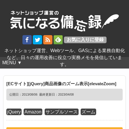
ネットショップ運営、Webツール、GASによる業務自動化
など、日々の運用改善に役立つ実務メモを発信していま
MENU ▼
す。
[ECサイト][jQuery]商品画像のズーム表示[elevateZoom]
公開日：
2013/08/06
最終更新日：2023/04/08
jQuery
Amazon
サンプルソース
ズーム