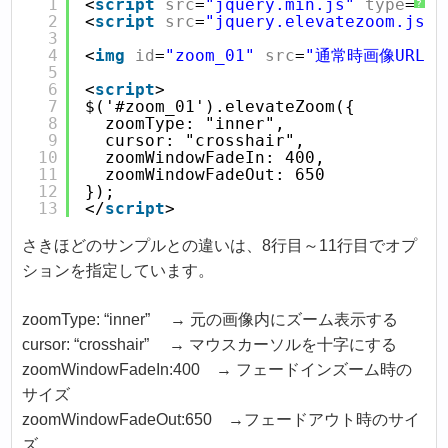
1
<
script
src
=
"jquery.min.js"
type
=
"te
?
2
<
script
src
=
"jquery.elevatezoom.js"
3
4
<
img
id
=
"zoom_01"
src
=
"通常時画像URL"
5
6
<
script
>
7
$('#zoom_01').elevateZoom({
8
 zoomType: "inner",
9
 cursor: "crosshair",
10
 zoomWindowFadeIn: 400,
11
 zoomWindowFadeOut: 650
12
});
13
</
script
>
さきほどのサンプルとの違いは、8行目～11行目でオプ
ションを指定しています。
zoomType: “inner” → 元の画像内にズーム表示する
cursor: “crosshair” → マウスカーソルを十字にする
zoomWindowFadeIn:400 → フェードインズーム時の
サイズ
zoomWindowFadeOut:650 →フェードアウト時のサイ
ズ