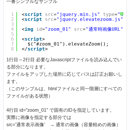
一番シンプルなサンプル
1
<
script
src
=
"jquery.min.js"
type
=
"tex
?
2
<
script
src
=
"jquery.elevatezoom.js"
t
3
4
<
img
id
=
"zoom_01"
src
=
"通常時画像URL"
d
5
6
<
script
>
7
 $("#zoom_01").elevateZoom();
8
</
script
>
1行目～2行目 必要なJavascriptファイルを読み込んでい
る部分になります。
ファイルをアップした場所に応じてパスは訂正お願いし
ます。
（このサンプルは、htmlファイルと同一階層にすべての
ファイルがある状態）
4行目 id=”zoom_01″ で固有のIDを指定しています。
実際に画像を指定する部分では
src=’通常表示画像’ → 通常の画像（容量軽めの画像）