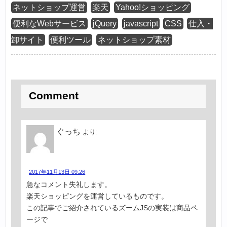
ネットショップ運営
楽天
Yahoo!ショッピング
便利なWebサービス
jQuery
javascript
CSS
仕入・
卸サイト
便利ツール
ネットショップ素材
Comment
ぐっち
より:
2017年11月13日 09:26
急なコメント失礼します。
楽天ショッピングを運営しているものです。
この記事でご紹介されているズームJSの実装は商品ペ
ージで