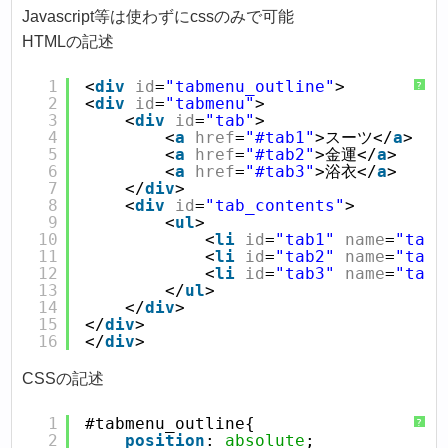
Javascript等は使わずにcssのみで可能
HTMLの記述
1
<
div
id
=
"tabmenu_outline"
>
?
2
<
div
id
=
"tabmenu"
>
3
 <
div
id
=
"tab"
>
4
 <
a
href
=
"#tab1"
>スーツ</
a
>
5
 <
a
href
=
"#tab2"
>金運</
a
>
6
 <
a
href
=
"#tab3"
>浴衣</
a
>
7
 </
div
>
8
 <
div
id
=
"tab_contents"
>
9
 <
ul
>
10
 <
li
id
=
"tab1"
name
=
"tab1
11
 <
li
id
=
"tab2"
name
=
"tab2
12
 <
li
id
=
"tab3"
name
=
"tab3
13
 </
ul
>
14
 </
div
>
15
</
div
>
16
</
div
>
CSSの記述
1
#tabmenu_outline{
?
2
position
: 
absolute
;