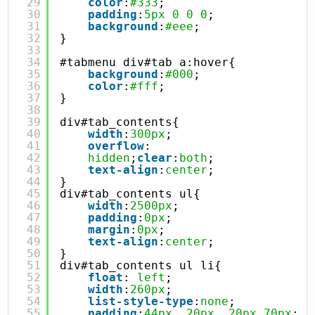
29
color
:
#333
;
30
padding
:
5px
0
0
0
;
31
background
:
#eee
;
32
}
33
34
#tabmenu div#tab a:hover{
35
background
:
#000
;
36
color
:
#fff
;
37
}
38
39
div#tab_contents{
40
width
:
300px
;
41
overflow
:
42
hidden
;
clear
:
both
;
43
text-align
:
center
;
44
}
45
div#tab_contents ul{
46
width
:
2500px
;
47
padding
:
0px
;
48
margin
:
0px
;
49
text-align
:
center
;
50
}
51
div#tab_contents ul li{
52
float
: 
left
;
53
width
:
260px
;
54
list-style-type
:
none
;
55
padding
:
44px
20px
20px
70px
;