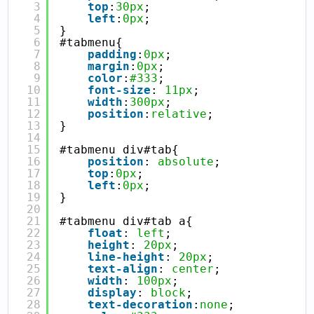
3
top
:
30px
;
4
left
:
0px
;
5
}
6
#tabmenu{
7
padding
:
0px
;
8
margin
:
0px
;
9
color
:
#333
;
10
font-size
: 
11px
;
11
width
:
300px
;
12
position
:
relative
;
13
}
14
15
#tabmenu div#tab{
16
position
: 
absolute
;
17
top
:
0px
;
18
left
:
0px
;
19
}
20
21
#tabmenu div#tab a{
22
float
: 
left
;
23
height
: 
20px
;
24
line-height
: 
20px
;
25
text-align
: 
center
;
26
width
: 
100px
;
27
display
: 
block
;
28
text-decoration
:
none
;