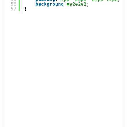
56
background
:
#e2e2e2
;
57
}