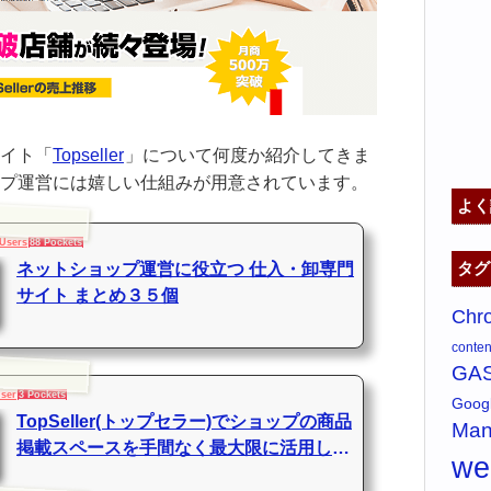
イト「
Topseller
」について何度か紹介してきま
プ運営には嬉しい仕組みが用意されています。
よく
 Users
88 Pockets
タグ
ネットショップ運営に役立つ 仕入・卸専門
サイト まとめ３５個
Chr
content
GA
User
3 Pockets
Goo
TopSeller(トップセラー)でショップの商品
Man
掲載スペースを手間なく最大限に活用しよ
w
う