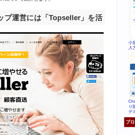
運営には「Topseller」を活
小
入
C
り
デ
プロ