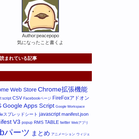
Author:peacepopo
気になったこと書くよ
読まれている記事
Chrome拡張機能
ome Web Store
FireFoxアドオン
CSV
 script
Facebookページ
S
Google Apps Script
Google Workspace
javascript
gleスプレッドシート
manifest.json
ifest V3
RMS
TABLE
popup
twitter
Webアプリ
ebパーツ
まとめ
アニメーション
ウィジェ