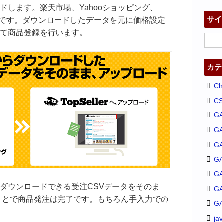
ドします。楽天市場、Yahooショッピング、
サイ
可能です。ダウンロードしたデータを元に価格設定
て商品登録を行います。
カテ
C
C
G
G
GA
G
G
ダウンロードできる受注CSVデータをそのま
G
することで商品発注は完了です。もちろん手入力での
G
ja