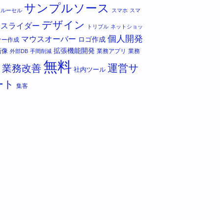
サンプルソース
カルーセル
スマホ
スマ
デザイン
スライダー
トリプル
ネットショッ
個人開発
マウスオーバー
ロゴ作成
ナー作成
拡張機能開発
画像
業務アプリ
業務
外部DB
手間削減
無料
運営サ
業務改善
社内ツール
ート
集客