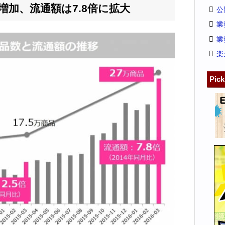
増加、流通額は7.8倍に拡大
公
業
業
楽
Pic