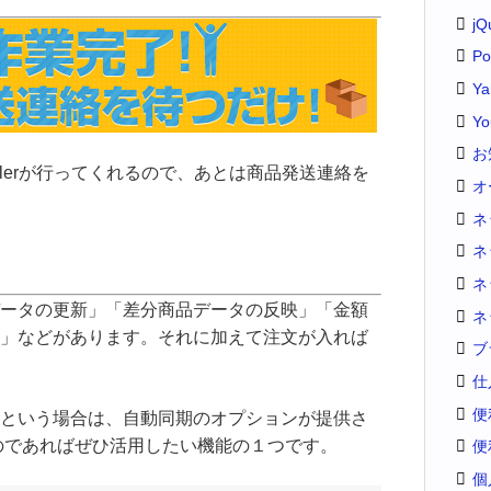
jQ
Po
Y
Yo
お
llerが行ってくれるので、あとは商品発送連絡を
オ
ネ
ネ
ネ
ータの更新」「差分商品データの反映」「金額
ネ
」などがあります。それに加えて注文が入れば
ブ
仕
便
という場合は、自動同期のオプションが提供さ
するのであればぜひ活用したい機能の１つです。
便
個