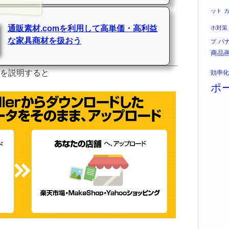
ット
通販素材.comを利用して高単価・高利益
ホ対策
な家具商材を扱おう
バ
プ
商品
を説明すると
効率化
ポ