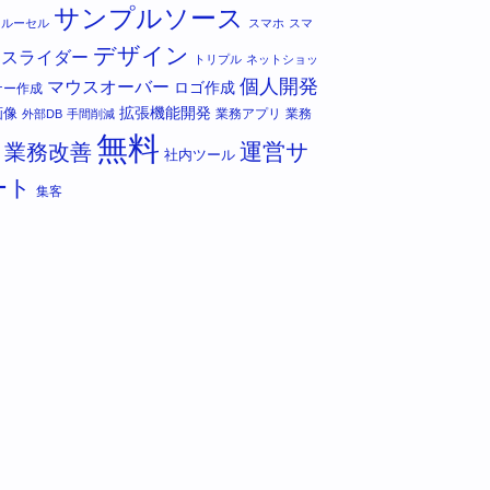
サンプルソース
カルーセル
スマホ
スマ
デザイン
スライダー
トリプル
ネットショッ
個人開発
マウスオーバー
ロゴ作成
ナー作成
拡張機能開発
画像
業務アプリ
業務
外部DB
手間削減
無料
運営サ
業務改善
社内ツール
ート
集客