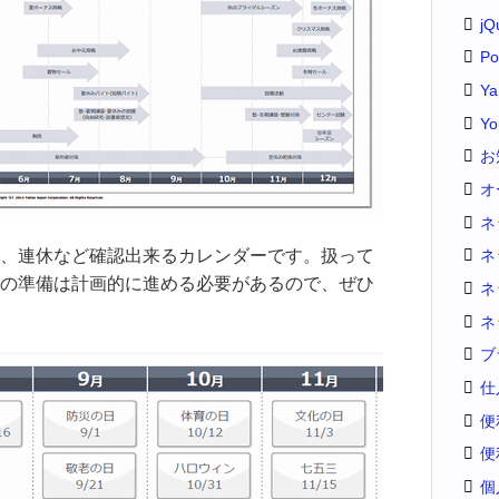
jQ
Po
Y
Yo
お
オ
ネ
、連休など確認出来るカレンダーです。扱って
ネ
の準備は計画的に進める必要があるので、ぜひ
ネ
ネ
ブ
仕
便
便
個