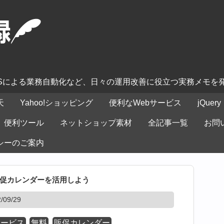
ASによる業務自動化など、日々の運用改善に役立つ実務メモを
天
Yahoo!ショッピング
便利なWebサービス
jQuery
便利ツール
ネットショップ素材
全記事一覧
お問
シーのご案内
促カレンダーを活用しよう
09/29
サービス
無料
販促カレンダー