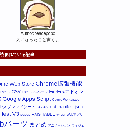
Author:peacepopo
気になったこと書くよ
読まれている記事
Chrome拡張機能
ome Web Store
FireFoxアドオン
CSV
 script
Facebookページ
S
Google Apps Script
Google Workspace
javascript
gleスプレッドシート
manifest.json
ifest V3
RMS
TABLE
popup
twitter
Webアプリ
ebパーツ
まとめ
アニメーション
ウィジェ