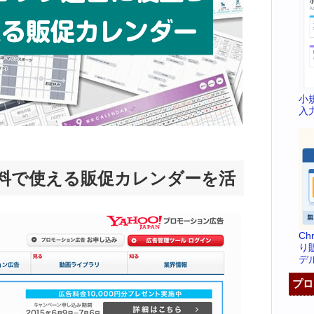
小
入
料で使える販促カレンダーを活
C
り
デ
プロ