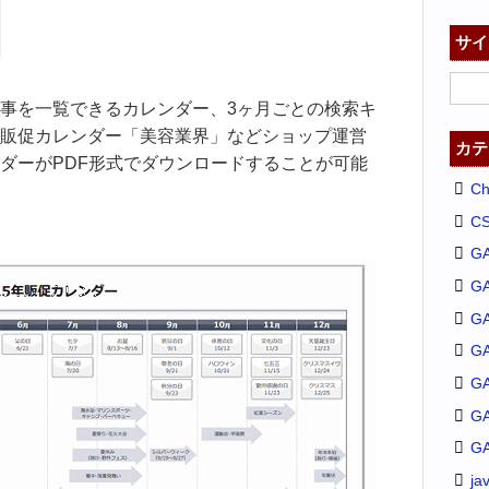
サイ
事を一覧できるカレンダー、3ヶ月ごとの検索キ
販促カレンダー「美容業界」などショップ運営
カテ
ダーがPDF形式でダウンロードすることが可能
C
C
G
G
GA
G
G
G
G
ja