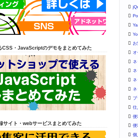
jQ
Po
Y
Yo
お
SS・JavaScriptのデモをまとめてみた
オ
ネ
ネ
ネ
ネ
ブ
仕
便
録サイト・webサービスまとめてみた
便
個