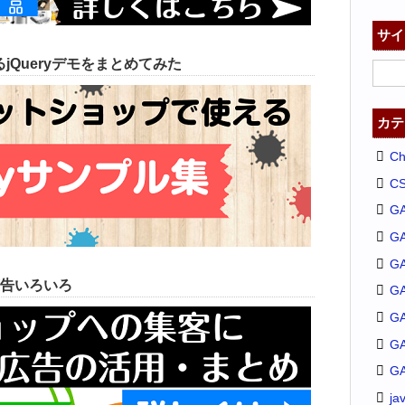
サイ
jQueryデモをまとめてみた
カテ
C
C
G
G
GA
告いろいろ
G
G
G
G
ja