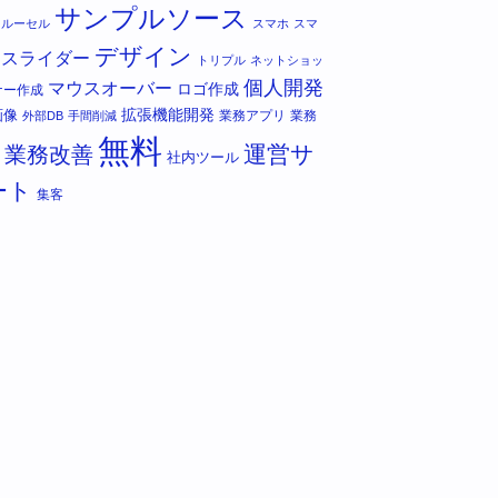
サンプルソース
カルーセル
スマホ
スマ
デザイン
スライダー
トリプル
ネットショッ
個人開発
マウスオーバー
ロゴ作成
ナー作成
拡張機能開発
画像
業務アプリ
業務
外部DB
手間削減
無料
運営サ
業務改善
社内ツール
ート
集客