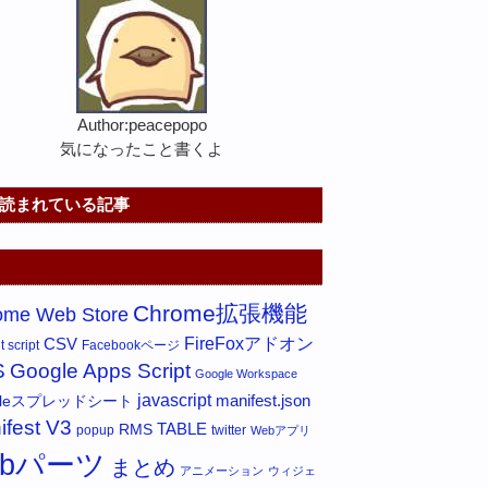
Author:peacepopo
気になったこと書くよ
読まれている記事
Chrome拡張機能
ome Web Store
FireFoxアドオン
CSV
 script
Facebookページ
S
Google Apps Script
Google Workspace
javascript
gleスプレッドシート
manifest.json
ifest V3
RMS
TABLE
popup
twitter
Webアプリ
ebパーツ
まとめ
アニメーション
ウィジェ