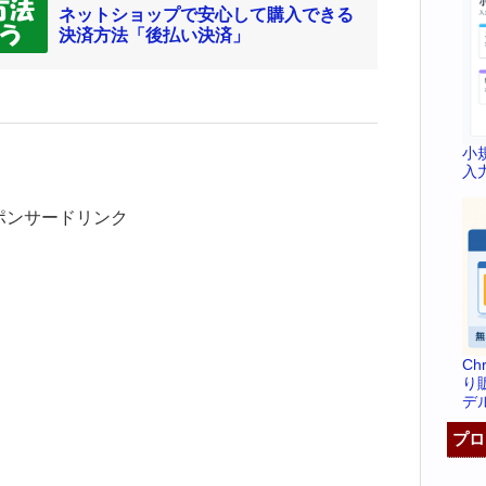
ネットショップで安心して購入できる
決済方法「後払い決済」
小
入
ポンサードリンク
C
り
デ
プロ