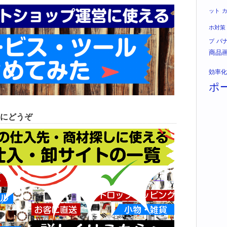
ット
ホ対策
バ
プ
商品
効率化
ポ
にどうぞ