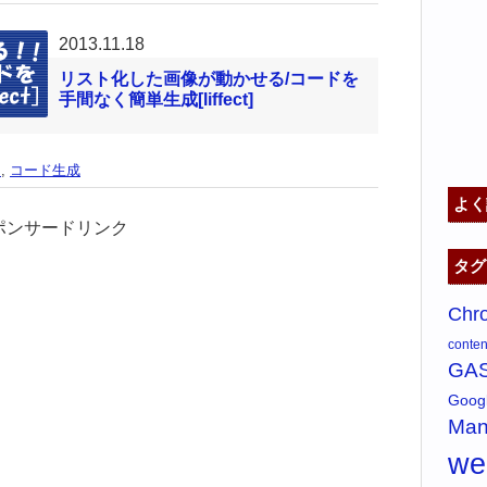
2013.11.18
リスト化した画像が動かせる/コードを
手間なく簡単生成[liffect]
ン
,
コード生成
よく
ポンサードリンク
タグ
Chr
content
GA
Goo
Man
w