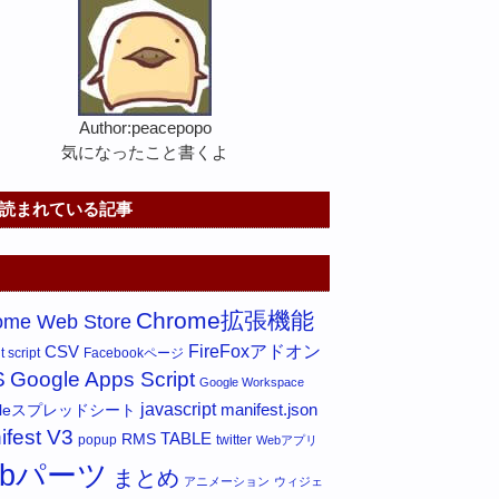
Author:peacepopo
気になったこと書くよ
読まれている記事
Chrome拡張機能
ome Web Store
FireFoxアドオン
CSV
 script
Facebookページ
S
Google Apps Script
Google Workspace
javascript
gleスプレッドシート
manifest.json
ifest V3
RMS
TABLE
popup
twitter
Webアプリ
ebパーツ
まとめ
アニメーション
ウィジェ