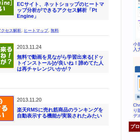
ECサイト、ネットショップのヒートマ
ップ分析ができるアクセス解析「Pt
Engine」
アクセス解析
,
ヒートマップ
,
無料
小
2013.11.24
入
無料で動画を見ながら学習出来る[ドッ
トインストール]が良いね！諦めてた人
は再チャレンジいかが？
2013.11.20
C
楽天RMSに売れ筋商品のランキングを
り
デ
自動表示する機能が実装されたみたい
プロ