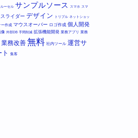
サンプルソース
カルーセル
スマホ
スマ
デザイン
スライダー
トリプル
ネットショッ
個人開発
マウスオーバー
ロゴ作成
ナー作成
拡張機能開発
画像
業務アプリ
業務
外部DB
手間削減
無料
運営サ
業務改善
社内ツール
ート
集客