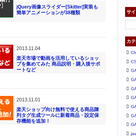
jQuery画像スライダー[Skitter]実装も
サイ
簡単アニメーションが38種類
カテ
2013.11.04
C
楽天市場で動画を活用しているショッ
C
プを集めてみた 商品説明・購入後サポ
ートなど
G
G
GA
G
2013.11.01
G
楽天ショップ向け無料で使える商品陳
列タグ生成ツールに新着商品・設定保
G
存機能を追加！
G
ja