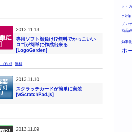
ット
ホ対策
バ
プ
2013.11.13
商品
専用ソフト顔負け!?無料でかっこいい
効率化
ロゴが簡単に作成出来る
ポ
[LogoGarden]
ロゴ作成
,
無料
2013.11.10
スクラッチカードが簡単に実装
[wScratchPad.js]
2013.11.09