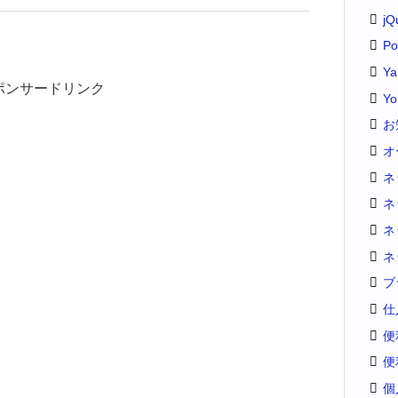
jQ
Po
Y
ポンサードリンク
Yo
お
オ
ネ
ネ
ネ
ネ
ブ
仕
便
便
個