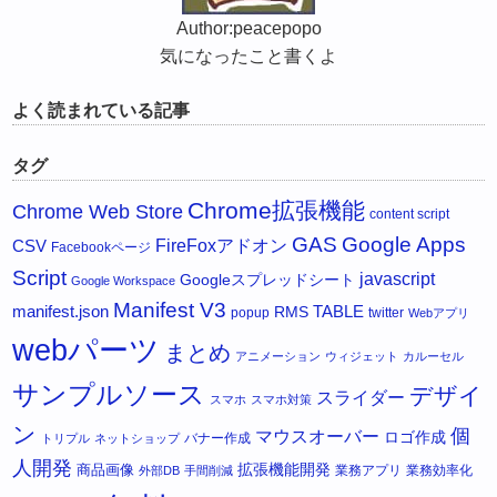
Author:peacepopo
気になったこと書くよ
よく読まれている記事
タグ
Chrome拡張機能
Chrome Web Store
content script
GAS
Google Apps
FireFoxアドオン
CSV
Facebookページ
Script
javascript
Googleスプレッドシート
Google Workspace
Manifest V3
manifest.json
RMS
TABLE
popup
twitter
Webアプリ
webパーツ
まとめ
アニメーション
ウィジェット
カルーセル
サンプルソース
デザイ
スライダー
スマホ
スマホ対策
ン
個
マウスオーバー
ロゴ作成
バナー作成
トリプル
ネットショップ
人開発
拡張機能開発
商品画像
業務アプリ
業務効率化
外部DB
手間削減