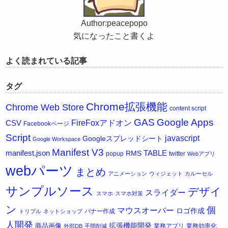
Author:peacepopo
気になったこと書くよ
よく読まれている記事
タグ
Chrome拡張機能
Chrome Web Store
content script
GAS
Google Apps
FireFoxアドオン
CSV
Facebookページ
Script
javascript
Googleスプレッドシート
Google Workspace
Manifest V3
manifest.json
RMS
TABLE
popup
twitter
Webアプリ
webパーツ
まとめ
アニメーション
ウィジェット
カルーセル
サンプルソース
デザイ
スライダー
スマホ
スマホ対策
ン
個
マウスオーバー
ロゴ作成
バナー作成
トリプル
ネットショップ
人開発
拡張機能開発
商品画像
業務アプリ
業務効率化
外部DB
手間削減