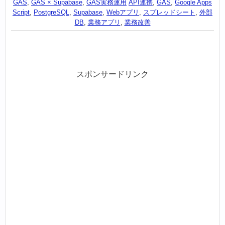
GAS
,
GAS × Supabase
,
GAS実務運用
API連携
,
GAS
,
Google Apps
Script
,
PostgreSQL
,
Supabase
,
Webアプリ
,
スプレッドシート
,
外部
DB
,
業務アプリ
,
業務改善
スポンサードリンク