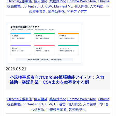
Chrome拡張機能
,
個人開発
,
業務効率化
Chrome Web Store
,
Chrome
拡張機能
,
content script
,
CSV
,
Manifest V3
,
個人開発
,
入力補助
,
小
規模事業者
,
業務効率化
,
開発アイデア
2026.06.21
小規模事業者向けChrome拡張機能アイデア：入力
補助・確認作業・CSV出力を効率化する例
Chrome拡張機能
,
個人開発
,
業務効率化
Chrome Web Store
,
Chrome
拡張機能
,
content script
,
CSV
,
EC運営
,
個人開発
,
入力補助
,
問い合
わせ対応
,
小規模事業者
,
業務効率化