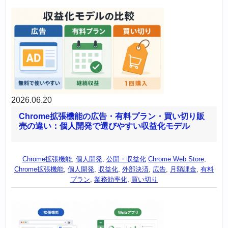
2026.06.20
Chrome拡張機能の広告・有料プラン・買い切り販
売の違い：個人開発で選びやすい収益化モデル
Chrome拡張機能
,
個人開発
,
公開・収益化
Chrome Web Store
,
Chrome拡張機能
,
個人開発
,
収益化
,
外部決済
,
広告
,
月額課金
,
有料
プラン
,
業務効率化
,
買い切り