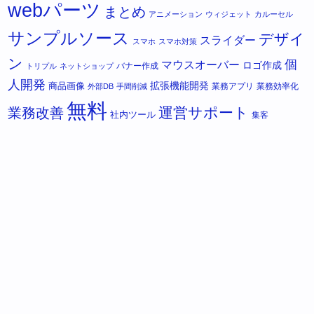
webパーツ
まとめ
アニメーション
ウィジェット
カルーセル
サンプルソース
デザイ
スライダー
スマホ
スマホ対策
ン
個
マウスオーバー
ロゴ作成
バナー作成
トリプル
ネットショップ
人開発
拡張機能開発
商品画像
業務アプリ
業務効率化
外部DB
手間削減
無料
運営サポート
業務改善
社内ツール
集客