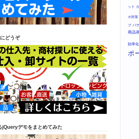
ット
ホ対策
バ
プ
商品
にどうぞ
効率化
ポ
jQueryデモをまとめてみた