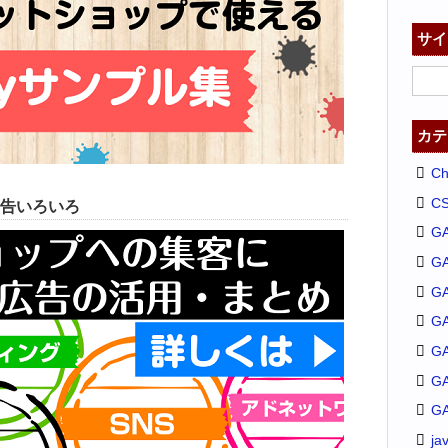
サイ
カテ
C
C
告いろいろ
G
G
GA
G
G
G
G
ja