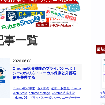
記事一覧
最新
2026.06.08
Chrome拡張機能のプライバシーポリ
シーの作り方：ローカル保存と外部送
信を整理する
Chrome拡張機能
,
個人開発
,
公開・収益化
Chrome
今
Web Store
,
chrome.storage
,
Chrome拡張機能
,
業
IndexedDB
,
プライバシーポリシー
,
ユーザーデー