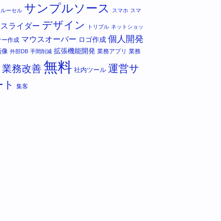
サンプルソース
カルーセル
スマホ
スマ
デザイン
スライダー
トリプル
ネットショッ
個人開発
マウスオーバー
ロゴ作成
ナー作成
拡張機能開発
画像
業務アプリ
業務
外部DB
手間削減
無料
運営サ
業務改善
社内ツール
ート
集客