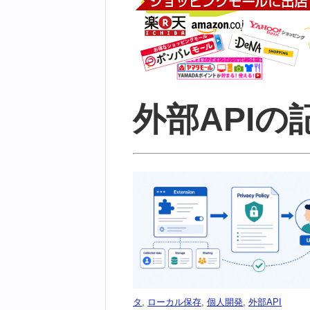
外部APIの
タ
,
ローカル保存
,
個人開発
,
外部API