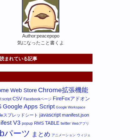
Author:peacepopo
気になったこと書くよ
読まれている記事
Chrome拡張機能
ome Web Store
FireFoxアドオン
CSV
 script
Facebookページ
S
Google Apps Script
Google Workspace
javascript
gleスプレッドシート
manifest.json
ifest V3
RMS
TABLE
popup
twitter
Webアプリ
ebパーツ
まとめ
アニメーション
ウィジェ