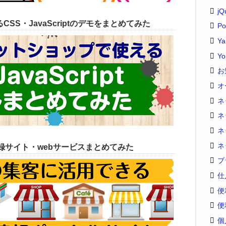
jQ
SS・JavaScriptのデモをまとめてみた
Po
Y
Yo
お
オ
ネ
ネ
ネ
ネ
録サイト・webサービスまとめてみた
ブ
仕
便
便
個