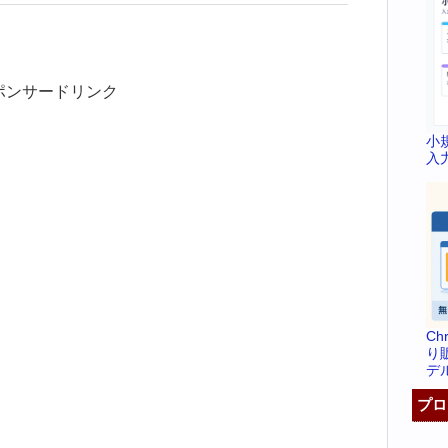
ポンサードリンク
小
入
C
り
デ
プロ