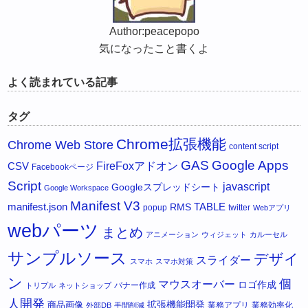
Author:peacepopo
気になったこと書くよ
よく読まれている記事
タグ
Chrome拡張機能
Chrome Web Store
content script
GAS
Google Apps
FireFoxアドオン
CSV
Facebookページ
Script
javascript
Googleスプレッドシート
Google Workspace
Manifest V3
manifest.json
RMS
TABLE
popup
twitter
Webアプリ
webパーツ
まとめ
アニメーション
ウィジェット
カルーセル
サンプルソース
デザイ
スライダー
スマホ
スマホ対策
ン
個
マウスオーバー
ロゴ作成
バナー作成
トリプル
ネットショップ
人開発
拡張機能開発
商品画像
業務アプリ
業務効率化
外部DB
手間削減