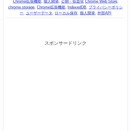
Chrome拡張機能
,
個人開発
,
公開・収益化
Chrome Web Store
,
chrome.storage
,
Chrome拡張機能
,
IndexedDB
,
プライバシーポリシ
ー
,
ユーザーデータ
,
ローカル保存
,
個人開発
,
外部API
スポンサードリンク