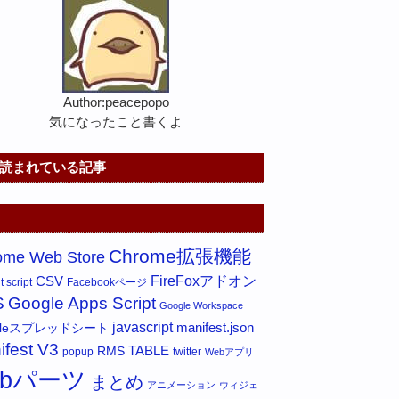
Author:peacepopo
気になったこと書くよ
読まれている記事
Chrome拡張機能
ome Web Store
FireFoxアドオン
CSV
 script
Facebookページ
S
Google Apps Script
Google Workspace
javascript
gleスプレッドシート
manifest.json
ifest V3
RMS
TABLE
popup
twitter
Webアプリ
ebパーツ
まとめ
アニメーション
ウィジェ