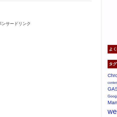
ポンサードリンク
よく
タグ
Chr
content
GA
Goo
Man
w