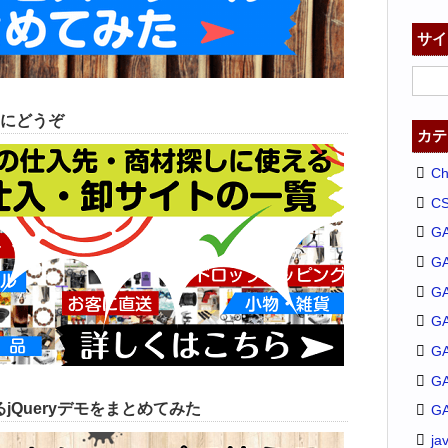
サイ
にどうぞ
カテ
C
C
G
G
GA
G
G
G
jQueryデモをまとめてみた
G
ja