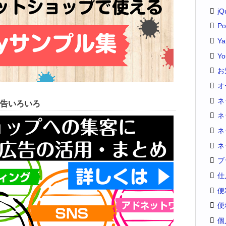
jQ
Po
Y
Yo
お
オ
ネ
告いろいろ
ネ
ネ
ネ
ブ
仕
便
便
個