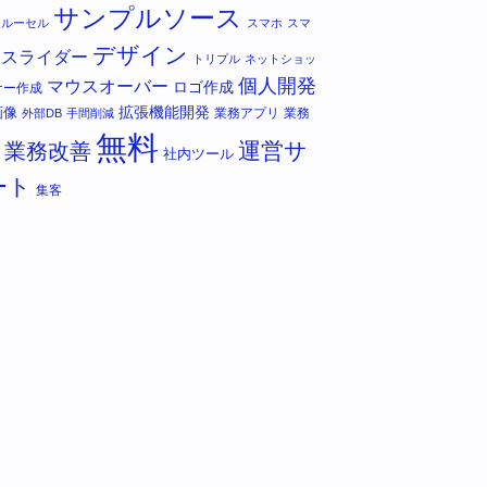
サンプルソース
カルーセル
スマホ
スマ
デザイン
スライダー
トリプル
ネットショッ
個人開発
マウスオーバー
ロゴ作成
ナー作成
拡張機能開発
画像
業務アプリ
業務
外部DB
手間削減
無料
運営サ
業務改善
社内ツール
ート
集客