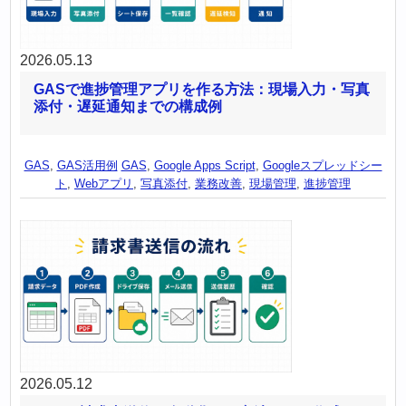
2026.05.13
GASで進捗管理アプリを作る方法：現場入力・写真
添付・遅延通知までの構成例
GAS
,
GAS活用例
GAS
,
Google Apps Script
,
Googleスプレッドシー
ト
,
Webアプリ
,
写真添付
,
業務改善
,
現場管理
,
進捗管理
2026.05.12