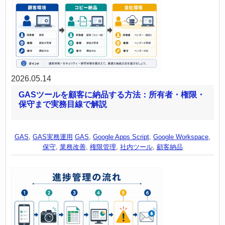
2026.05.14
GASツールを顧客に納品する方法：所有者・権限・
保守まで実務目線で解説
GAS
,
GAS実務運用
GAS
,
Google Apps Script
,
Google Workspace
,
保守
,
業務改善
,
権限管理
,
社内ツール
,
顧客納品