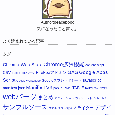
Author:peacepopo
気になったこと書くよ
よく読まれている記事
タグ
Chrome拡張機能
Chrome Web Store
content script
GAS
Google Apps
FireFoxアドオン
CSV
Facebookページ
Script
javascript
Googleスプレッドシート
Google Workspace
Manifest V3
manifest.json
RMS
TABLE
popup
twitter
Webアプリ
webパーツ
まとめ
アニメーション
ウィジェット
カルーセル
サンプルソース
デザイ
スライダー
スマホ
スマホ対策