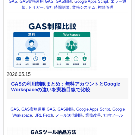
GAS
,
GAS実務運用
GAS
,
GAS制限
,
Google Apps Script
,
エラー通
知
,
トリガー
,
実行時間制限
,
業務システム
,
権限管理
2026.05.15
GASの利用制限まとめ：無料アカウントとGoogle
Workspaceの違いを実務目線で比較
GAS
,
GAS実務運用
GAS
,
GAS制限
,
Google Apps Script
,
Google
Workspace
,
URL Fetch
,
メール送信制限
,
業務改善
,
社内ツール