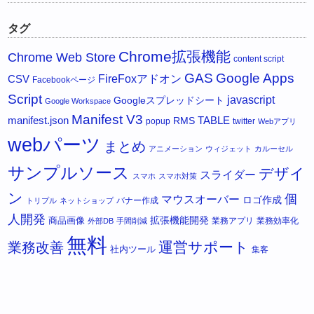
タグ
Chrome拡張機能
Chrome Web Store
content script
GAS
Google Apps
FireFoxアドオン
CSV
Facebookページ
Script
javascript
Googleスプレッドシート
Google Workspace
Manifest V3
manifest.json
RMS
TABLE
popup
twitter
Webアプリ
webパーツ
まとめ
アニメーション
ウィジェット
カルーセル
サンプルソース
デザイ
スライダー
スマホ
スマホ対策
ン
個
マウスオーバー
ロゴ作成
バナー作成
トリプル
ネットショップ
人開発
拡張機能開発
商品画像
業務アプリ
業務効率化
外部DB
手間削減
無料
運営サポート
業務改善
社内ツール
集客