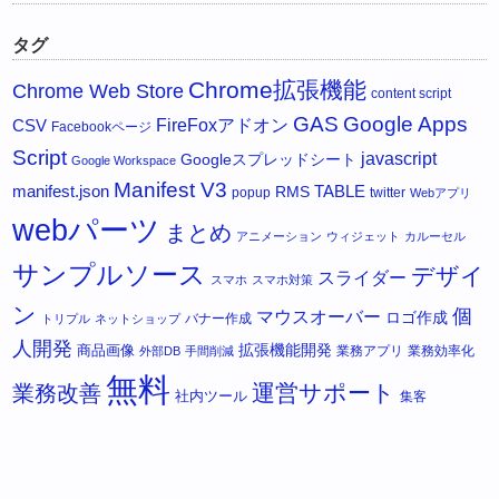
タグ
Chrome拡張機能
Chrome Web Store
content script
GAS
Google Apps
FireFoxアドオン
CSV
Facebookページ
Script
javascript
Googleスプレッドシート
Google Workspace
Manifest V3
manifest.json
RMS
TABLE
popup
twitter
Webアプリ
webパーツ
まとめ
アニメーション
ウィジェット
カルーセル
サンプルソース
デザイ
スライダー
スマホ
スマホ対策
ン
個
マウスオーバー
ロゴ作成
バナー作成
トリプル
ネットショップ
人開発
拡張機能開発
商品画像
業務アプリ
業務効率化
外部DB
手間削減
無料
運営サポート
業務改善
社内ツール
集客