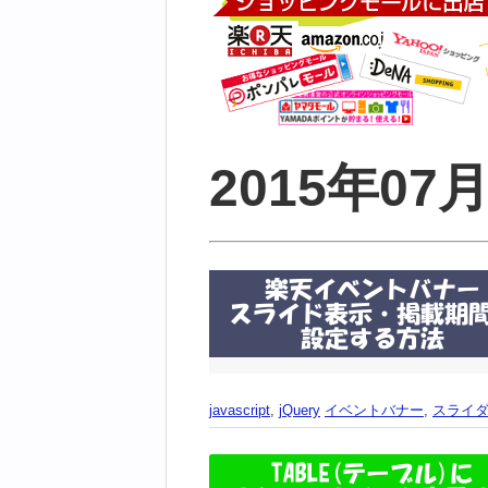
2015年0
javascript
,
jQuery
イベントバナー
,
スライ