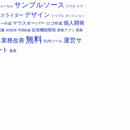
サンプルソース
カルーセル
スマホ
スマ
デザイン
スライダー
トリプル
ネットショッ
個人開発
マウスオーバー
ロゴ作成
ナー作成
拡張機能開発
画像
業務アプリ
業務
外部DB
手間削減
無料
運営サ
業務改善
社内ツール
ート
集客