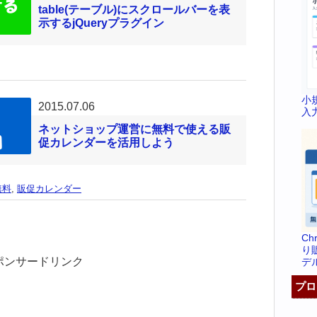
table(テーブル)にスクロールバーを表
示するjQueryプラグイン
小
2015.07.06
入
ネットショップ運営に無料で使える販
促カレンダーを活用しよう
無料
,
販促カレンダー
C
り
ポンサードリンク
デ
プロ