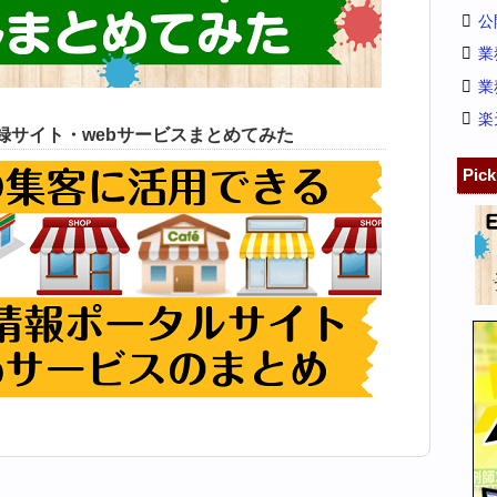
公
業
業
楽
録サイト・webサービスまとめてみた
Pic