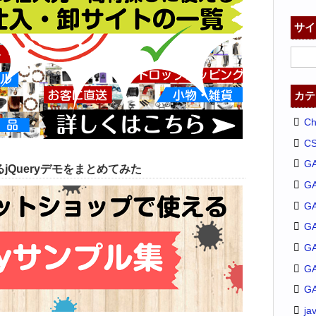
サイ
カテ
C
C
G
jQueryデモをまとめてみた
G
GA
G
G
G
G
ja