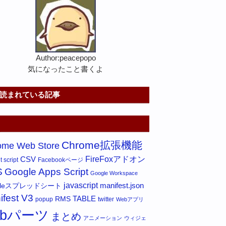
Author:peacepopo
気になったこと書くよ
読まれている記事
Chrome拡張機能
ome Web Store
FireFoxアドオン
CSV
 script
Facebookページ
S
Google Apps Script
Google Workspace
javascript
gleスプレッドシート
manifest.json
ifest V3
RMS
TABLE
popup
twitter
Webアプリ
ebパーツ
まとめ
アニメーション
ウィジェ