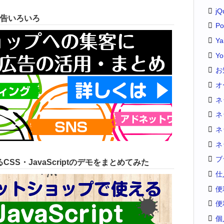
jQ
告いろいろ
Po
Y
Yo
お
オ
ネ
ネ
ネ
ネ
ブ
SS・JavaScriptのデモをまとめてみた
仕
便
便
個