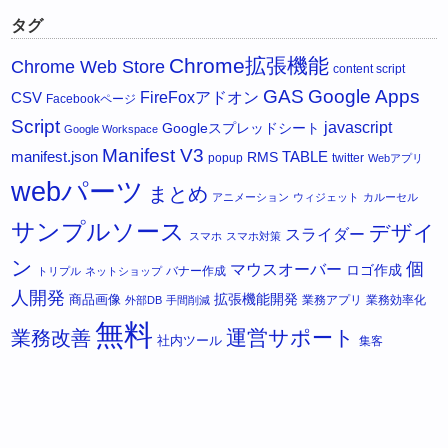
タグ
Chrome拡張機能
Chrome Web Store
content script
GAS
Google Apps
FireFoxアドオン
CSV
Facebookページ
Script
javascript
Googleスプレッドシート
Google Workspace
Manifest V3
manifest.json
RMS
TABLE
popup
twitter
Webアプリ
webパーツ
まとめ
アニメーション
ウィジェット
カルーセル
サンプルソース
デザイ
スライダー
スマホ
スマホ対策
ン
個
マウスオーバー
ロゴ作成
バナー作成
トリプル
ネットショップ
人開発
拡張機能開発
商品画像
業務アプリ
業務効率化
外部DB
手間削減
無料
運営サポート
業務改善
社内ツール
集客