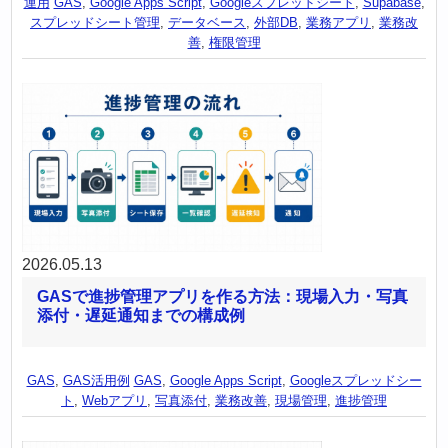
運用
GAS
,
Google Apps Script
,
Googleスプレッドシート
,
Supabase
,
スプレッドシート管理
,
データベース
,
外部DB
,
業務アプリ
,
業務改
善
,
権限管理
2026.05.13
GASで進捗管理アプリを作る方法：現場入力・写真
添付・遅延通知までの構成例
GAS
,
GAS活用例
GAS
,
Google Apps Script
,
Googleスプレッドシー
ト
,
Webアプリ
,
写真添付
,
業務改善
,
現場管理
,
進捗管理