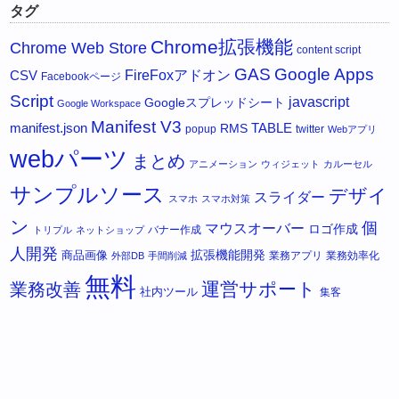
タグ
Chrome拡張機能
Chrome Web Store
content script
GAS
Google Apps
FireFoxアドオン
CSV
Facebookページ
Script
javascript
Googleスプレッドシート
Google Workspace
Manifest V3
manifest.json
RMS
TABLE
popup
twitter
Webアプリ
webパーツ
まとめ
アニメーション
ウィジェット
カルーセル
サンプルソース
デザイ
スライダー
スマホ
スマホ対策
ン
個
マウスオーバー
ロゴ作成
バナー作成
トリプル
ネットショップ
人開発
拡張機能開発
商品画像
業務アプリ
業務効率化
外部DB
手間削減
無料
運営サポート
業務改善
社内ツール
集客