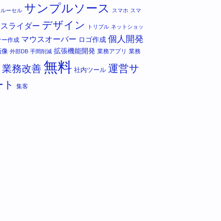
サンプルソース
カルーセル
スマホ
スマ
デザイン
スライダー
トリプル
ネットショッ
個人開発
マウスオーバー
ロゴ作成
ナー作成
拡張機能開発
画像
業務アプリ
業務
外部DB
手間削減
無料
運営サ
業務改善
社内ツール
ート
集客