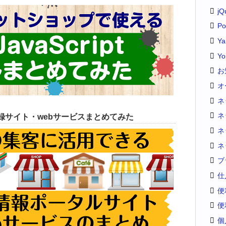
jQ
Po
Y
Yo
お
オ
ネ
ネ
録サイト・webサービスまとめてみた
ネ
ネ
ブ
仕
便
便
個