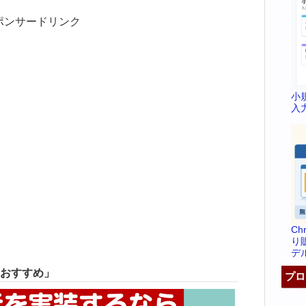
ポンサードリンク
小
入
C
り
デ
おすすめ」
プロ