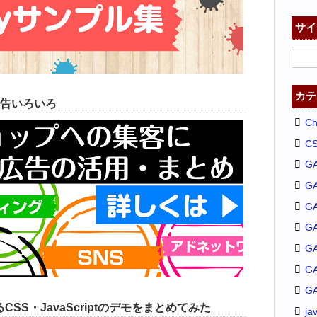
サイ
カテ
告いろいろ
C
C
G
G
GA
G
G
G
G
SS・JavaScriptのデモをまとめてみた
ja