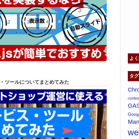
よく
タグ
ス・ツールについてまとめてみた
Chr
content
GA
Goo
Man
w