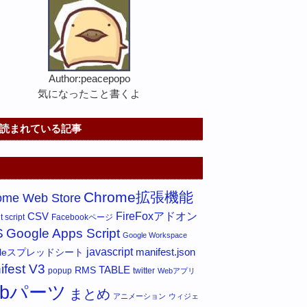
Author:peacepopo
気になったこと書くよ
読まれている記事
Chrome拡張機能
ome Web Store
FireFoxアドオン
CSV
 script
Facebookページ
S
Google Apps Script
Google Workspace
javascript
gleスプレッドシート
manifest.json
ifest V3
RMS
TABLE
popup
twitter
Webアプリ
ebパーツ
まとめ
アニメーション
ウィジェ