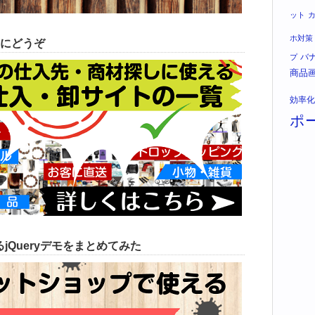
ット
ホ対策
にどうぞ
バ
プ
商品
効率化
ポ
jQueryデモをまとめてみた