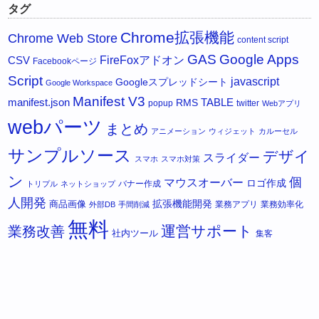
タグ
Chrome拡張機能
Chrome Web Store
content script
GAS
Google Apps
FireFoxアドオン
CSV
Facebookページ
Script
javascript
Googleスプレッドシート
Google Workspace
Manifest V3
manifest.json
RMS
TABLE
popup
twitter
Webアプリ
webパーツ
まとめ
アニメーション
ウィジェット
カルーセル
サンプルソース
デザイ
スライダー
スマホ
スマホ対策
ン
個
マウスオーバー
ロゴ作成
バナー作成
トリプル
ネットショップ
人開発
拡張機能開発
商品画像
業務アプリ
業務効率化
外部DB
手間削減
無料
運営サポート
業務改善
社内ツール
集客