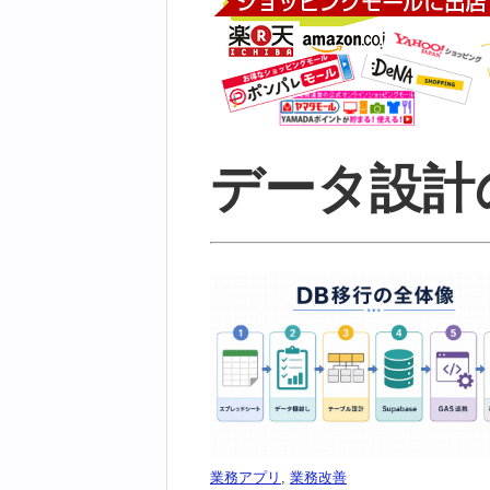
データ設計
業務アプリ
,
業務改善