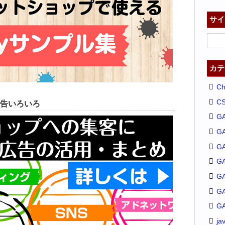
サイ
カテ
C
C
告いろいろ
G
G
GA
G
G
G
G
ja