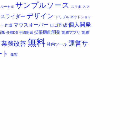
サンプルソース
カルーセル
スマホ
スマ
デザイン
スライダー
トリプル
ネットショッ
個人開発
マウスオーバー
ロゴ作成
ナー作成
拡張機能開発
画像
業務アプリ
業務
外部DB
手間削減
無料
運営サ
業務改善
社内ツール
ート
集客