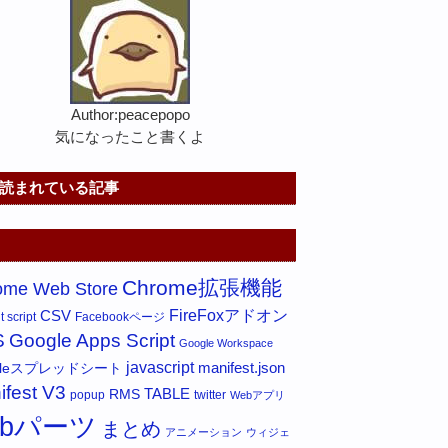
Author:peacepopo
気になったこと書くよ
読まれている記事
Chrome拡張機能
ome Web Store
FireFoxアドオン
CSV
 script
Facebookページ
S
Google Apps Script
Google Workspace
javascript
gleスプレッドシート
manifest.json
ifest V3
RMS
TABLE
popup
twitter
Webアプリ
ebパーツ
まとめ
アニメーション
ウィジェ