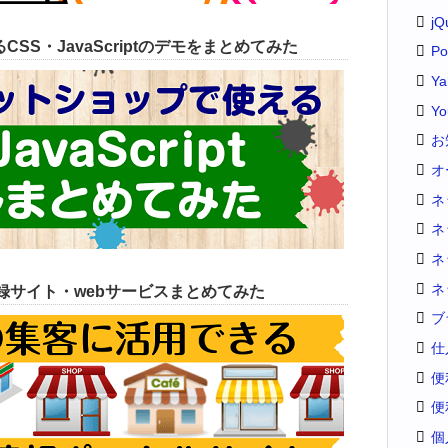
jQ
SS・JavaScriptのデモをまとめてみた
Po
Y
Yo
お
オ
ネ
ネ
ネ
ネ
録サイト・webサービスまとめてみた
ブ
仕
便
便
個