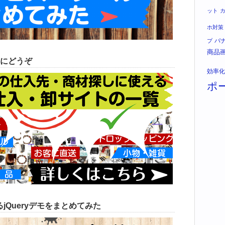
ット
ホ対策
バ
プ
商品
にどうぞ
効率化
ポ
jQueryデモをまとめてみた