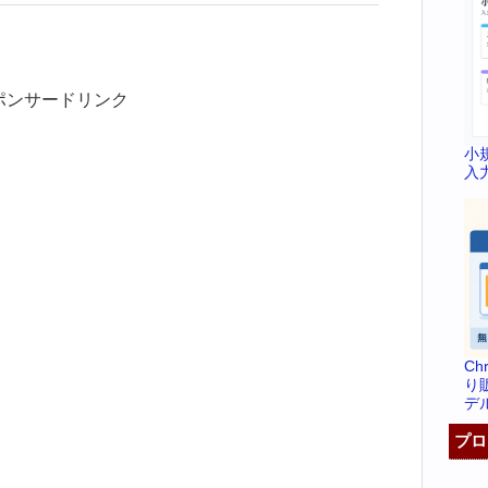
ポンサードリンク
小
入
C
り
デ
プロ