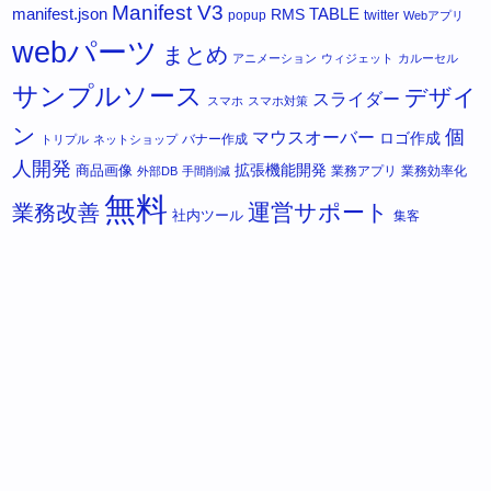
Manifest V3
manifest.json
RMS
TABLE
popup
twitter
Webアプリ
webパーツ
まとめ
アニメーション
ウィジェット
カルーセル
サンプルソース
デザイ
スライダー
スマホ
スマホ対策
ン
個
マウスオーバー
ロゴ作成
バナー作成
トリプル
ネットショップ
人開発
拡張機能開発
商品画像
業務アプリ
業務効率化
外部DB
手間削減
無料
運営サポート
業務改善
社内ツール
集客