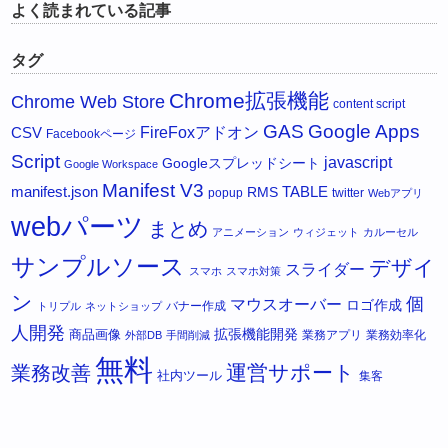
よく読まれている記事
タグ
Chrome拡張機能
Chrome Web Store
content script
GAS
Google Apps
FireFoxアドオン
CSV
Facebookページ
Script
javascript
Googleスプレッドシート
Google Workspace
Manifest V3
manifest.json
RMS
TABLE
popup
twitter
Webアプリ
webパーツ
まとめ
アニメーション
ウィジェット
カルーセル
サンプルソース
デザイ
スライダー
スマホ
スマホ対策
ン
個
マウスオーバー
ロゴ作成
バナー作成
トリプル
ネットショップ
人開発
拡張機能開発
商品画像
業務アプリ
業務効率化
外部DB
手間削減
無料
運営サポート
業務改善
社内ツール
集客