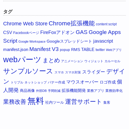
タグ
Chrome拡張機能
Chrome Web Store
content script
GAS
Google Apps
FireFoxアドオン
CSV
Facebookページ
Script
javascript
Googleスプレッドシート
Google Workspace
Manifest V3
manifest.json
RMS
TABLE
popup
twitter
Webアプリ
webパーツ
まとめ
アニメーション
ウィジェット
カルーセル
サンプルソース
デザイ
スライダー
スマホ
スマホ対策
ン
個
マウスオーバー
ロゴ作成
バナー作成
トリプル
ネットショップ
人開発
拡張機能開発
商品画像
業務アプリ
業務効率化
外部DB
手間削減
無料
運営サポート
業務改善
社内ツール
集客