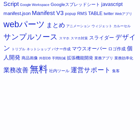
Script
javascript
Googleスプレッドシート
Google Workspace
Manifest V3
manifest.json
RMS
TABLE
popup
twitter
Webアプリ
webパーツ
まとめ
アニメーション
ウィジェット
カルーセル
サンプルソース
デザイ
スライダー
スマホ
スマホ対策
ン
個
マウスオーバー
ロゴ作成
バナー作成
トリプル
ネットショップ
人開発
拡張機能開発
商品画像
業務アプリ
業務効率化
外部DB
手間削減
無料
運営サポート
業務改善
社内ツール
集客