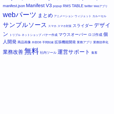
Manifest V3
manifest.json
RMS
TABLE
popup
twitter
Webアプリ
webパーツ
まとめ
アニメーション
ウィジェット
カルーセル
サンプルソース
デザイ
スライダー
スマホ
スマホ対策
ン
個
マウスオーバー
ロゴ作成
バナー作成
トリプル
ネットショップ
人開発
拡張機能開発
商品画像
業務アプリ
業務効率化
外部DB
手間削減
無料
運営サポート
業務改善
社内ツール
集客