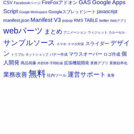
GAS
Google Apps
FireFoxアドオン
CSV
Facebookページ
Script
javascript
Googleスプレッドシート
Google Workspace
Manifest V3
manifest.json
RMS
TABLE
popup
twitter
Webアプリ
webパーツ
まとめ
アニメーション
ウィジェット
カルーセル
サンプルソース
デザイ
スライダー
スマホ
スマホ対策
ン
個
マウスオーバー
ロゴ作成
バナー作成
トリプル
ネットショップ
人開発
拡張機能開発
商品画像
業務アプリ
業務効率化
外部DB
手間削減
無料
運営サポート
業務改善
社内ツール
集客