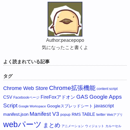
Author:peacepopo
気になったこと書くよ
よく読まれている記事
タグ
Chrome拡張機能
Chrome Web Store
content script
GAS
Google Apps
FireFoxアドオン
CSV
Facebookページ
Script
javascript
Googleスプレッドシート
Google Workspace
Manifest V3
manifest.json
RMS
TABLE
popup
twitter
Webアプリ
webパーツ
まとめ
アニメーション
ウィジェット
カルーセル